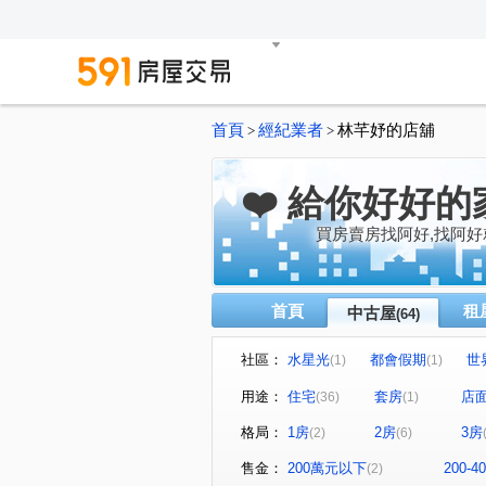
首頁
經紀業者
林芊妤的店舖
>
>
❤️ 給你好好的
買房賣房找阿好,找阿好
首頁
租
中古屋
(64)
社區：
水星光
都會假期
世
(1)
(1)
陶喜LiHo5
西門大院
(1)
(1)
用途：
住宅
套房
店
(36)
(1)
佳順·寓安
郡騰吾與森
(1)
(1)
格局：
1房
2房
3房
(2)
(6)
大道新城第十區
世界成功
(1)
龍傳人大樓
鴻華喜悅
(1)
(1)
售金：
200萬元以下
200-
(2)