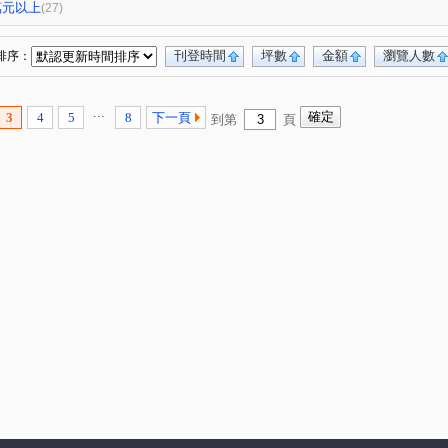
西庄
竹圍北街
國平北路
(1)
(1)
(1)
0萬元以上
(27)
中正路三段
健康三街
民權路四段
(1)
(1)
(1)
七街
文賢路
港口
鹽信街
(1)
(1)
(1)
(1)
刊登時間
坪數
金額
瀏覽人數
排序：
檨林
臨安路二段
五甲段
民權二路
(1)
(1)
(1)
(1)
街
康樂街
富農街一段
台江大道一段
(1)
(1)
(1)
(1)
...
3
4
5
8
下一頁
到第
頁
仁和路
中山東路
清潭路
東園街
(2)
(1)
(2)
(1)
東豐路
安通路五段
永福街
(1)
(1)
(1)
(1)
一街
和愛街
崇明路
(1)
(1)
(1)