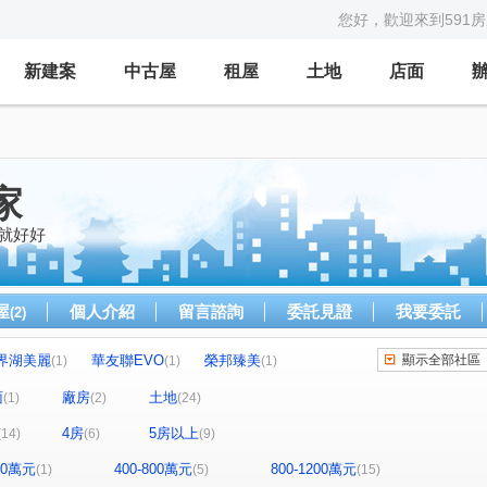
您好，歡迎來到591
新建案
中古屋
租屋
土地
店面
家
就好好
屋
個人介紹
留言諮詢
委託見證
我要委託
(2)
界湖美麗
華友聯EVO
榮邦臻美
顯示全部社區
(1)
(1)
(1)
皇家貴賓大廈
日東昇詠美
品陽大苑
(1)
(1)
(1)
面
廠房
土地
(1)
(2)
(24)
藏美六本木
圃東御
雙園至尊堡大廈
(1)
(2)
(1)
4房
5房以上
(14)
(6)
(9)
大廈
遠雄安南町
晉德華廈
(1)
(1)
(1)
仁和新世界
太子新文化
二空新城AB區
(1)
(1)
(1)
400萬元
400-800萬元
800-1200萬元
(1)
(5)
(15)