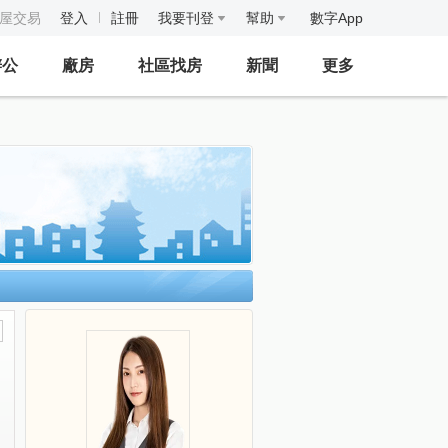
房屋交易
登入
註冊
我要刊登
幫助
數字App
辦公
廠房
社區找房
新聞
更多