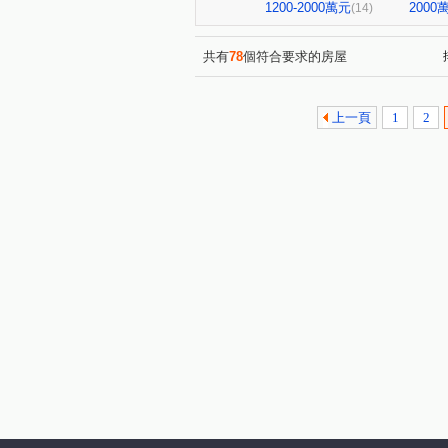
東方紐約大廈
東潤段
(1)
(1)
1200-2000萬元
200
(14)
民安路二段
上茄苳
(1)
(1)
光復路
忠義街
萬年
(1)
(1)
共有
78
個符合要求的房屋
媽祖廟段
西門路四段
(1)
(1)
龍國街
開山路
正興
(1)
(1)
上一頁
1
2
中華東路三段
義吉街
(1)
(1)
中正南路一段
北門路二段
(1)
龍安街
五華街
文化
(1)
(1)