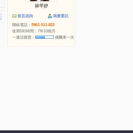
林芊妤
留言諮詢
我要委託
聯絡電話：
0961-511-822
使用591時間：7年10個月
一週活躍度：
偶爾來一次