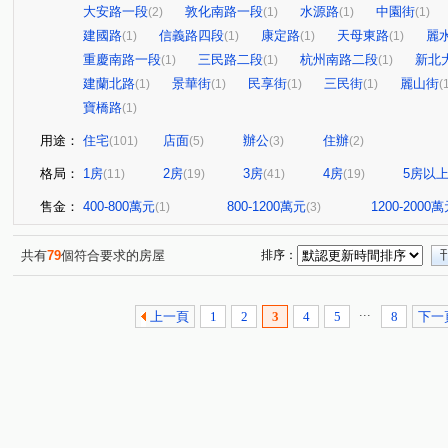
大安路一段
敦化南路一段
水源路
中園街
(2)
(1)
(1)
(1)
建國路
信義路四段
康定路
天母東路
麗
(1)
(1)
(1)
(1)
重慶南路一段
三民路二段
杭州南路二段
新北
(1)
(1)
(1)
建蘭北路
景華街
民享街
三民街
麗山街
(1)
(1)
(1)
(1)
(
寶橋路
(1)
用途：
住宅
店面
辦公
住辦
(101)
(5)
(3)
(2)
格局：
1房
2房
3房
4房
5房以
(11)
(19)
(41)
(19)
售金：
400-800萬元
800-1200萬元
1200-2000
(1)
(3)
共有
79
個符合要求的房屋
排序：
...
上一頁
1
2
3
4
5
8
下一