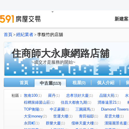
新建案
首頁
經紀業者
李馥竹的店舖
>
>
住商師大永康網路店舖
~成交才是服務的開始~
首頁
租屋
個人介紹
中古屋
(0)
(113)
社區：
敦南100
羅丹
忠孝頂好大廈
品陽大苑
水
(1)
(1)
(1)
(1)
棕櫚泉綠茵山莊
佳昌大都會九期
潤泰遠景21
(1)
(1)
(1)
TOP衡陽
中正豪園
三圓羅馬
Diamond Towe
(1)
(1)
(1)
大安money
世運大樓
青田福邸
星雲大樓
(2)
(1)
(1)
(1)
永田町
群樂大廈
儒林天廈大樓
漢陽麗景名廈
(1)
(1)
(1)
(