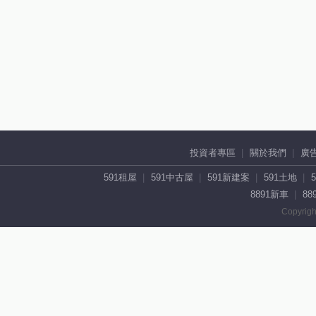
投資者專區
關於我們
廣
591租屋
591中古屋
591新建案
591土地
8891新車
88
Copyrigh