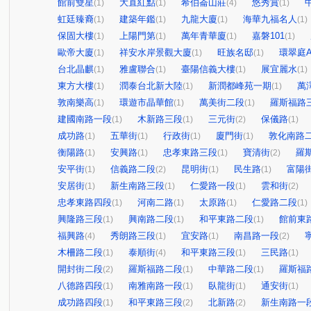
館前雙星
大直紅點
希伯崙山莊
悠秀賞
(1)
(1)
(4)
(1)
虹廷臻裔
建築年鑑
九龍大廈
海華九福名人
(1)
(1)
(1)
(1)
保固大樓
上陽門第
萬年青華廈
嘉磐101
(1)
(1)
(1)
(1)
歐帝大廈
祥安水岸景觀大廈
旺族名邸
環翠庭
(1)
(1)
(1)
台北晶麒
雅盧聯合
臺陽信義大樓
展宜麗水
(1)
(1)
(1)
(1)
東方大樓
潤泰台北新大陸
新潤都峰苑一期
萬
(1)
(1)
(1)
敦南樂高
環遊市晶華館
萬美街二段
羅斯福路
(1)
(1)
(1)
建國南路一段
木新路三段
三元街
保儀路
(1)
(1)
(2)
(1)
成功路
五華街
行政街
廈門街
敦化南路
(1)
(1)
(1)
(1)
衡陽路
安興路
忠孝東路三段
寶清街
羅
(1)
(1)
(1)
(2)
安平街
信義路二段
昆明街
民生路
富陽
(1)
(2)
(1)
(1)
安居街
新生南路三段
仁愛路一段
雲和街
(1)
(1)
(1)
(2)
忠孝東路四段
河南二路
太原路
仁愛路二段
(1)
(1)
(1)
(1)
興隆路三段
興南路二段
和平東路二段
館前東
(1)
(1)
(1)
福興路
秀朗路三段
宜安路
南昌路一段
(4)
(1)
(1)
(2)
木柵路二段
泰順街
和平東路三段
三民路
(1)
(4)
(1)
(1)
開封街二段
羅斯福路二段
中華路二段
羅斯福
(2)
(1)
(1)
八德路四段
南雅南路一段
臥龍街
通安街
(1)
(1)
(1)
(1)
成功路四段
和平東路三段
北新路
新生南路一
(1)
(2)
(2)