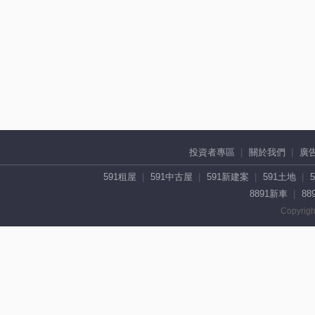
投資者專區
關於我們
廣
591租屋
591中古屋
591新建案
591土地
8891新車
88
Copyrigh