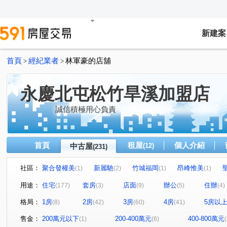
新建案
首頁
經紀業者
林軍豪的店舖
>
>
永慶北屯松竹旱溪加盟店
誠信積極用心負責
首頁
租屋
個人介紹
中古屋
(12)
(231)
社區：
聚合發權美
新麗馳
竹城福岡
昂峰惟美
(1)
(2)
(1)
(1)
泓瑞綠雅圖
潭子京城
心中的日月
大地城國
(4)
(1)
(1)
(1)
用途：
住宅
套房
店面
辦公
住辦
(177)
(3)
(9)
(5)
(4)
精誠藏謐
豐邑太原YES
華宮庭園
惠宇富山居
(1)
(1)
(1)
(
格局：
1房
2房
3房
4房
5房以
(8)
(42)
(60)
(41)
川普皇家
文心愛悦
鉑金愛悦
薇納市花園別墅
(1)
(2)
(2)
金殿888
泓瑞崇德薈
總太美樂地
國產進化大
(1)
(1)
(1)
售金：
200萬元以下
200-400萬元
400-800萬元
(1)
(6)