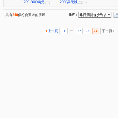
寶輝園道尊邸
達麗居山G3
高峰領袖八期
允將
(1)
(1)
(1)
1200-2000萬元
2000萬元以上
(85)
(78)
寶輝世紀花園
磐興寬心
聯悦馨
波音市銀翼
(1)
(1)
(2)
(1)
聯悦臻
格林
情定水蓮NO.13
富宇豐景
(1)
(1)
(1)
(1)
共有
240
個符合要求的房屋
排序：
米蘭雙星
庭林群青
東山龍庭
現代羅馬
(1)
(1)
(1)
(1)
宏全世界廣場
中港世貿天下大樓
佳福皇璽
佳
(1)
(2)
(1)
...
上一頁
1
22
23
24
下一頁
國揚時代
城鈺深晴
青海創世紀
典藏中科
(1)
(1)
(1)
(1)
鴻邑璞麗
五權路22巷華廈
張三的家
中正實業
(1)
(1)
(1)
中正實業大樓
富宇讀樂樂
龍閣
赫里翁臻愛
(1)
(1)
(1)
(1)
畢卡索梅川陽明
泓瑞綠雅圖
麗園道
潤隆鉑悅
(1)
(1)
(1)
(
豐賦
虎嘯中村國宅
情定水蓮三期
勝美新東區
(1)
(1)
(1)
(
畢卡索藝術花園七期白宮
經貿磐石
總太拾光
(1)
(1)
(1)
大城凱悅
英郡歐洲園林
太子臻品
世紀雲品
(1)
(1)
(1)
(1)
親家中央公園
浩瀚創立方4x4
好萊塢大廈
百
(1)
(1)
(1)
植幸福
早安清境
科博觀邸
達麗創世紀
(1)
(1)
(1)
(1)
皇凱富寓
文心威秀
惠宇開朗
狀元及第
(1)
(1)
(1)
(1)
四季天韻
熊貓天下
牛津教育世界
左右逢源
(1)
(1)
(1)
(1)
漢宇琢森
頂好文心春之頌
漢唐盛世
安居樂業
(1)
(1)
(1)
(
悅合樂成
安心誠家3期
櫻花大櫻國2
紅竹段
(3)
(2)
(1)
(2)
敦和段
鑫港尾段
口宵里段
南簡段
永春
(1)
(1)
(1)
(1)