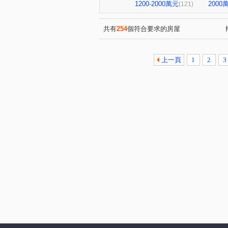
NeXT21
翰京大廈
(2)
(1)
1200-2000萬元
200
(121)
中山新城C
至順寶貝大樓
(2)
(
京城環球企業大樓
飛揚大
(1)
共有
254
個符合要求的房屋
棋琴18重奏
花園輕井澤大
(1)
羅孚第大廈
京城美術皇居
(1)
上一頁
1
2
3
福懋沐氧森
悦讀時代
(1)
(2)
夢皇家大樓
向山學
(1)
(1)
美術1号院
六泰華廈
(1)
(1)
下橫路18號華廈
大學十七
(1)
艾美國際城
本館路
(3)
(1)
大豐尊爵
愛情河左岸
(1)
(2)
悅讀悅禾
i世界
達麗
(1)
(1)
公園翠堤
岡山集晴園大樓
(1)
英倫亞灣2期
曉白
(1)
(1)
蔚藍海岸大廈
心灣LRT
(1)
(1)
鼎豪逸品居
馨樓
金
(1)
(1)
美北岸大樓
PARK ONE
(1)
(1
安禾安居
巷梧桐
南
(2)
(3)
亞洲商務中心
三巷谷朵
(3)
(1)