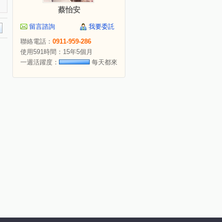
蔡怡安
留言諮詢
我要委託
聯絡電話：
0911-959-286
使用591時間：15年5個月
一週活躍度：
每天都來