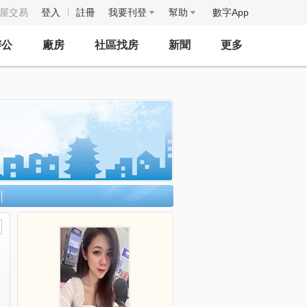
房屋交易
登入
註冊
我要刊登
幫助
數字App
辦公
廠房
社區找房
新聞
更多