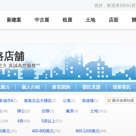
您好，歡迎來到591
新建案
中古屋
租屋
土地
店面
路店舖
之久 真誠為您服務^^
租屋
個人介紹
留言諮詢
委託見證
我要委託
(3)
多城市Ⅱ
微風京品大樓區
公寓
英雄樓
顯示全部社區
(2)
(2)
(1)
(1)
名人大廈B棟
民生香榭
華筳大廈
(1)
(1)
(1)
面
辦公
住辦
廠房
土地
(24)
(3)
(2)
(4)
(101)
羅蘭花園大廈
大悅
鋭揚巴洛克
(2)
(1)
(1)
4房
5房以上
(129)
(49)
(51)
明湖園
三發·首席大院
(1)
(1)
(1)
A
i悅讀大樓
紐約紐約大廈
聯上海棠
(1)
(1)
(1)
(1)
400萬元
400-800萬元
800-1200萬元
(15)
(78)
(94)