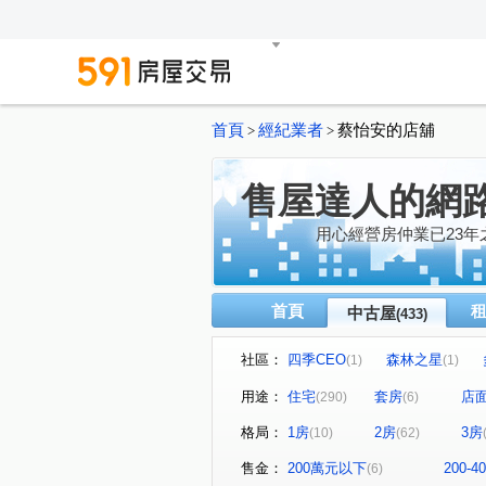
首頁
經紀業者
蔡怡安的店舖
>
>
售屋達人的網
用心經營房仲業已23年
首頁
中古屋
(433)
社區：
四季CEO
森林之星
(1)
(1)
水依林
福懋沐氧森
(1)
(1)
用途：
住宅
套房
店
(290)
(6)
京城舞極
龍鄉園
聖
(1)
(1)
格局：
1房
2房
3房
(10)
(62)
廣積中正璟苑
文化凱瑟琳
(2)
鳳山中崙第一標
中山新城
(1)
售金：
200萬元以下
200-
(6)