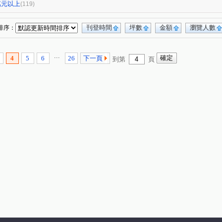
逸文苑
日光大樓
上揚城
泛美大鎮大廈
(1)
(1)
(1)
(2)
0萬元以上
(119)
高雄OK大廈
阿曼十六大廈
祥祥城
1)
(1)
(1)
(1)
廈
十六本木
橋科水岸花園
鑫世紀
(2)
(1)
(2)
(1)
刊登時間
坪數
金額
瀏覽人數
排序：
廈
鳳城大樓
紅豆大廈
文華帝寶
(1)
(1)
(1)
(1)
新世界大廈
鉑愛悦
鑫天地2期
(2)
(1)
(1)
(1)
...
4
5
6
26
下一頁
到第
頁
悅誠
棋琴五重奏大樓
鼎山高大百貨大樓
(1)
(1)
(1)
綠仰森2(內埔)
時代富豪
馥寓
(1)
(1)
(1)
吉隆悅幸福
歐洲宮廷
都會假期大樓
(1)
(2)
(1)
大樓一期
浸然適D棟
登豐29
(1)
(1)
(1)
雄關大廈
福懋美森園
前峰國宅東1棟
(1)
(2)
(1)
新都心大廈
達麗 漾City2
鑫市鎮
(1)
(3)
(2)
上東京
文化艾美
冠傑Ui
浤福
(1)
(1)
(1)
(1)
長谷吉富大樓
博愛鎮F座
(1)
(1)
(1)
甜蜜家庭
鳳城世家大樓
佛羅里達大樓
(1)
(1)
(1)
THE ONE
星海灣大廈
新光城高鐵達人
(1)
(1)
(1)
閣玫瑰園大廈
河堤家園大廈
白金漢大廈
(1)
(1)
(1)
聖羅蘭藝術伯爵
茵姿堡學園區A座
)
(1)
(1)
港大樓
幸福財神
希望之星
(1)
(1)
(1)
綠景苑
民族國宅
藍田玉
(1)
(1)
(1)