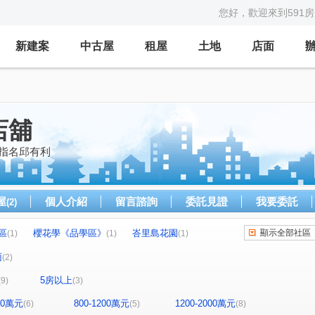
您好，歡迎來到591
新建案
中古屋
租屋
土地
店面
店舖
請指名邱有利
屋
個人介紹
留言諮詢
委託見證
我要委託
(2)
區
櫻花學《品學區》
峇里島花園
顯示全部社區
(1)
(1)
(1)
春回大地
蝴蝶廣場
新潤幸福莊園
(1)
(1)
(1)
面
(2)
晶富苑
遠雄耶魯
光明路
中正路一段
(1)
(1)
(1)
(1)
5房以上
(9)
(3)
街
二鬮路
大智路
復興路
(1)
(1)
(1)
(1)
雞
鳳吉一街
中正路三段
民有一街
(1)
(1)
(1)
(1)
800萬元
800-1200萬元
1200-2000萬元
(6)
(5)
(8)