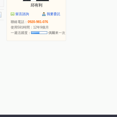
邱有利
留言諮詢
我要委託
聯絡電話：
0920-981-076
使用591時間：12年9個月
一週活躍度：
偶爾來一次