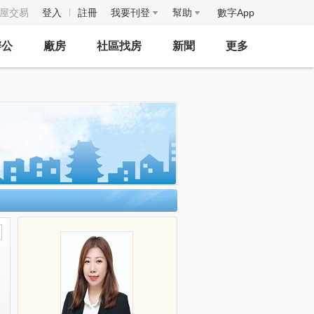
房屋交易
登入
註冊
我要刊登
幫助
數字App
辦公
廠房
社區找房
新聞
更多