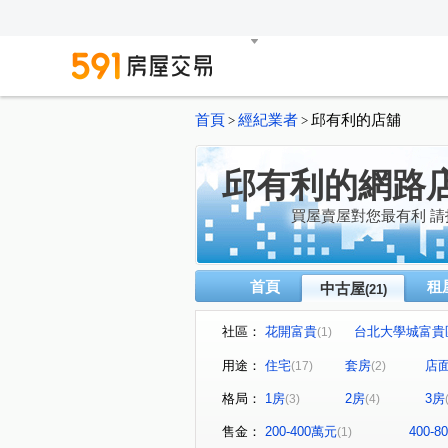
首頁
經紀業者
邱有利的店舖
>
>
邱有利的網路
買屋賣屋對您最有利 
首頁
租
中古屋
(21)
社區：
花開富貴
台北大學城富貴
(1)
君臨天下
冠倫大國A區
(1)
(1)
用途：
住宅
套房
店
(17)
(2)
石門雲享
志儉大樓
(1)
(1)
格局：
1房
2房
3房
(3)
(4)
福樂街
國光街
弘園
(1)
(1)
中華路
福德一路
白
(3)
(1)
售金：
200-400萬元
400-
(1)