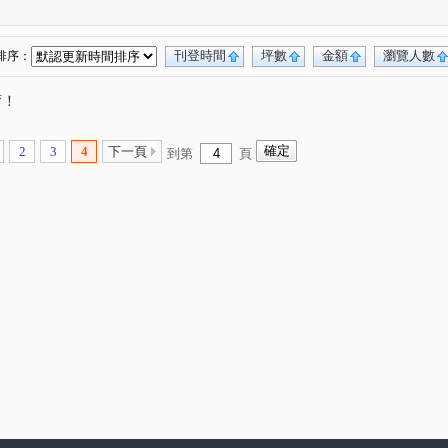
街
大學路
學勤路
(1)
(1)
(1)
刊登時間
坪數
金額
瀏覽人數
排序：
唷！
2
3
4
下一頁
到第
頁