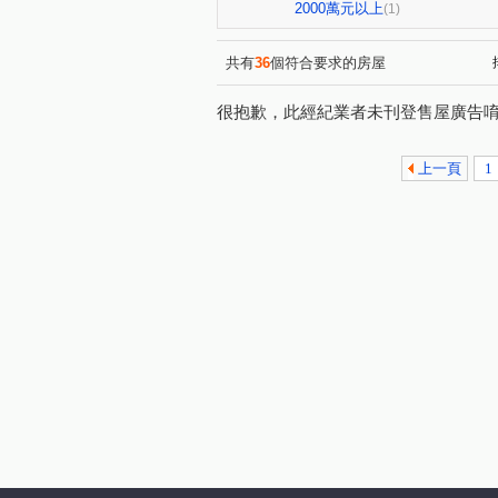
長泰街
大同路
重慶
(1)
(1)
2000萬元以上
(1)
共有
36
個符合要求的房屋
很抱歉，此經紀業者未刊登售屋廣告
上一頁
1