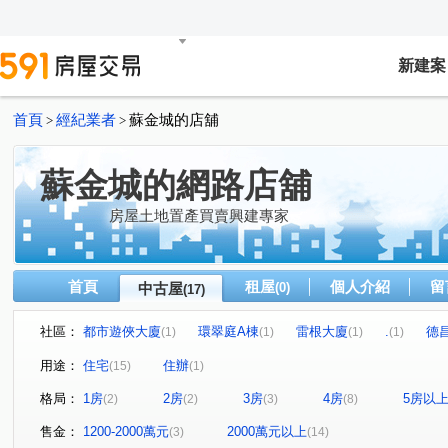
新建案
首頁
經紀業者
蘇金城的店舖
>
>
蘇金城的網路店舖
房屋土地置產買賣興建專家
首頁
租屋
個人介紹
留
中古屋
(0)
(17)
社區：
都市遊俠大廈
環翠庭A棟
雷根大廈
.
德
(1)
(1)
(1)
(1)
台北藝術家
光明大廈
福之鄉大廈
明星大樓
(1)
(1)
(2)
(1)
用途：
住宅
住辦
(15)
(1)
大理街
長安東路二段
南京東路五段
民和街
(1)
(1)
(1)
(1)
格局：
1房
2房
3房
4房
5房以
(2)
(2)
(3)
(8)
興安街
健康路
行健二路一段
南京東路四段
(1)
(1)
(1)
(1)
八德路四段
(1)
售金：
1200-2000萬元
2000萬元以上
(3)
(14)