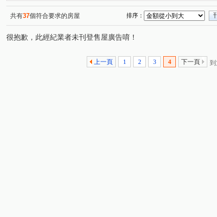
共有
37
個符合要求的房屋
排序：
很抱歉，此經紀業者未刊登售屋廣告唷！
上一頁
1
2
3
4
下一頁
到