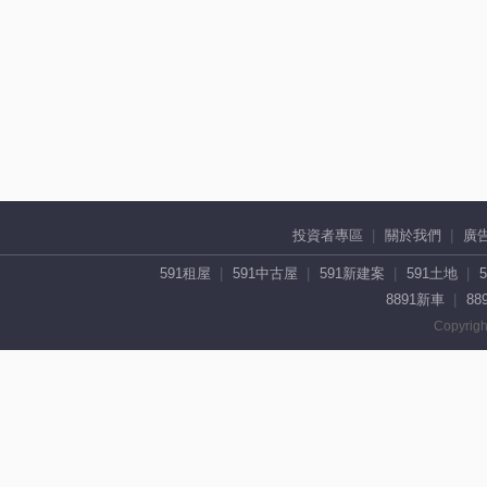
投資者專區
關於我們
廣
591租屋
591中古屋
591新建案
591土地
8891新車
88
Copyrigh