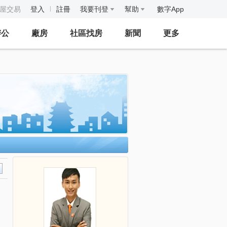
房屋交易
登入
註冊
我要刊登
幫助
數字App
辦公
廠房
社區找房
新聞
更多