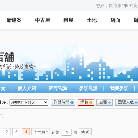
您好，歡迎來到591
新建案
中古屋
租屋
土地
店面
店舖
的所託~勢必達成~
屋
個人介紹
留言諮詢
委託見證
我要委託
(0)
刊登時間
坪數
金額
瀏覽人數
排序：
唷！
2
3
4
下一頁
到第
頁