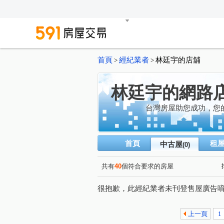
首頁
經紀業者
林廷宇的店舖
>
>
林廷宇的網路
台灣房屋助您成功，您
首頁
租
中古屋
(0)
共有
40
個符合要求的房屋
很抱歉，此經紀業者未刊登售屋廣告
上一頁
1