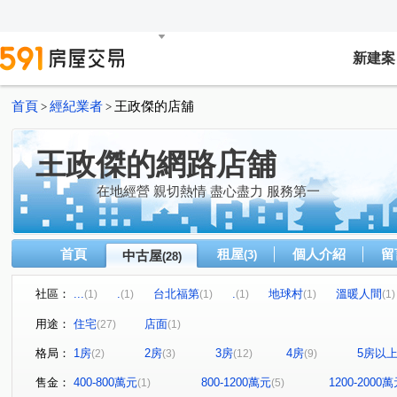
新建案
首頁
經紀業者
王政傑的店舖
>
>
王政傑的網路店舖
在地經營 親切熱情 盡心盡力 服務第一
首頁
租屋
個人介紹
留
中古屋
(3)
(28)
社區：
...
.
台北福第
.
地球村
溫暖人間
(1)
(1)
(1)
(1)
(1)
(1)
菁山雅築
秀山麗景
樺福水悅
.
童話特區
(1)
(1)
(1)
(1)
(
用途：
住宅
店面
(27)
(1)
.
捷運森林
.
宏璽新世界
.
永安大
(1)
(1)
(1)
(1)
(1)
格局：
1房
2房
3房
4房
5房以
(2)
(3)
(12)
(9)
秀朗路三段
中正路
民權路
華福街
景新
(1)
(1)
(1)
(1)
圓通路
景平路
保福路一段
長江路一段
(2)
(2)
(1)
(1)
售金：
400-800萬元
800-1200萬元
1200-2000
(1)
(5)