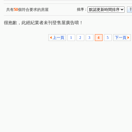
新生街
環河西路一段
民利街
民生路
連
(1)
(1)
(2)
(1)
中正路
興南路二段
自由路
民光街
中山
(1)
(1)
(1)
(1)
共有
50
個符合要求的房屋
排序：
很抱歉，此經紀業者未刊登售屋廣告唷！
上一頁
1
2
3
4
5
下一頁