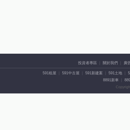
投資者專區
關於我們
廣
591租屋
591中古屋
591新建案
591土地
8891新車
88
Copyrigh