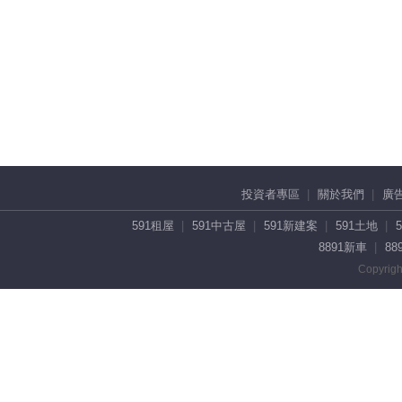
投資者專區
關於我們
廣
591租屋
591中古屋
591新建案
591土地
8891新車
88
Copyrigh