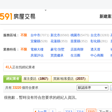
新建案
服務區域：
不限
台中市
新北市
桃園市
台北市
(7071)
(6560)
(5475)
(3283)
宜蘭縣
花蓮縣
苗栗縣
彰化縣
(528)
(353)
(352)
(281)
業務特長：
不限
電梯大樓
豪宅/別墅
店面商辦
透天厝
房屋評估
買賣繼承
生活圈
中心商圈
41人
正在找經紀業者
經紀業者
屋主委託
（1867）
買家/租客委託
（2037）
共有
33220
個符合要求
很抱歉，暫時沒有符合您要求的經紀人資訊。
...
上一頁
1
2213
2214
2215
下一頁