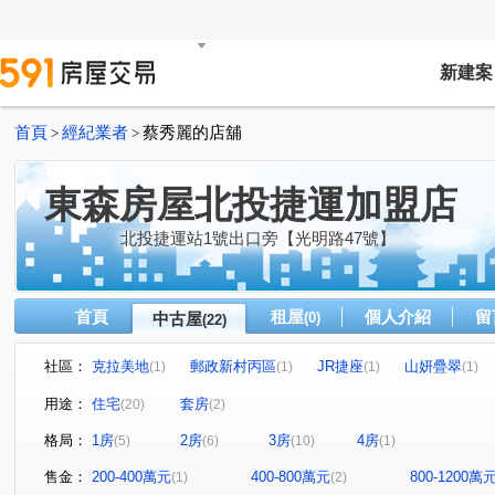
新建案
首頁
經紀業者
蔡秀麗的店舖
>
>
東森房屋北投捷運加盟店
北投捷運站1號出口旁【光明路47號】
首頁
租屋
個人介紹
留
中古屋
(0)
(22)
社區：
克拉美地
郵政新村丙區
JR捷座
山妍疊翠
(1)
(1)
(1)
(1)
環遊郡覓風區-大地之子翠山居大樓區
天慕
泉之鄉
(1)
(1)
(1
用途：
住宅
套房
(20)
(2)
富域
吉星大廈
天泉大廈
文化國宅B區
大
(1)
(1)
(1)
(1)
格局：
1房
2房
3房
4房
(5)
(6)
(10)
(1)
凌霄大樓
光明路
杏林二路
市民大道四段
(1)
(1)
(1)
(1)
中和街
和平西路三段
興福寮
溫泉路
大
(2)
(1)
(2)
(4)
售金：
200-400萬元
400-800萬元
800-1200萬
(1)
(2)