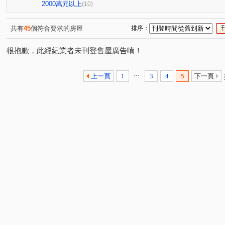
大興街
龍米路一段
湖山路一段
文化三路
(1)
(1)
(1)
(1)
2000萬元以上
(10)
共有
45
個符合要求的房屋
排序：
很抱歉，此經紀業者未刊登售屋廣告唷！
...
上一頁
1
3
4
5
下一頁