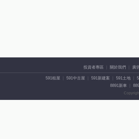
投資者專區
關於我們
廣
591租屋
591中古屋
591新建案
591土地
8891新車
88
Copyrigh