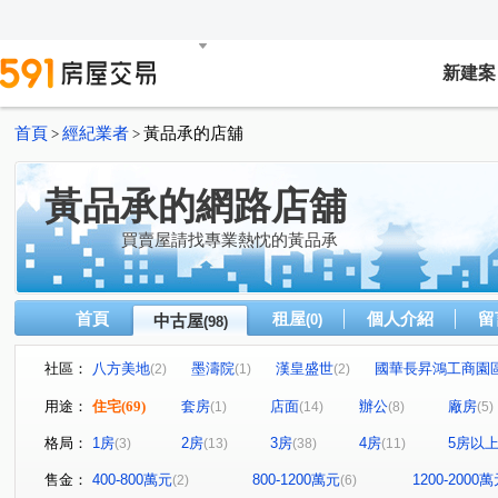
新建案
首頁
經紀業者
黃品承的店舖
>
>
黃品承的網路店舖
買賣屋請找專業熱忱的黃品承
首頁
租屋
個人介紹
留
中古屋
(0)
(98)
社區：
八方美地
墨濤院
漢皇盛世
國華長昇鴻工商園
(2)
(1)
(2)
黃金幹線
永和國中二樓
遠雄左岸玫瑰園
捷運Y
(1)
(1)
(1)
用途：
住宅
(69)
套房
店面
辦公
廠房
(1)
(14)
(8)
(5)
詠和心
漢皇super
天琴大廈
名人山莊
美
(1)
(1)
(3)
(1)
格局：
1房
2房
3房
4房
5房以
(3)
(13)
(38)
(11)
安樂路217巷華廈
新生公園住辦一樓
心中市
(1)
(1)
(1)
銀河水都
太陽帝國
景安首購美寓
台北比佛利
(1)
(1)
(1)
售金：
400-800萬元
800-1200萬元
1200-2000
(2)
(6)