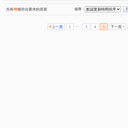
雙子星
世界大廈
福和超美華廈
頂溪商圈超值
(1)
(1)
(1)
環球幸福美廈
大地新象
天空之城
大時代住辦
(1)
(1)
(1)
共有
49
個符合要求的房屋
排序：
冠堤橋和廠辦大樓
城龍別墅
伯爵特區
置產首選
(1)
(1)
(1)
泰隆丰和
蒲陽金鑽
南勢角捷運美寓
捷運公園
(1)
(1)
(1)
...
上一頁
1
3
4
5
下一頁
秀朗國小黃金二樓
台北企業家
華南名人巷
龍
(1)
(1)
(1)
台北瑞士荷風
將捷美華
捷運超值美寓
美之城
(1)
(1)
(1)
(
齊家花園旁黃金三樓
中租理想家
秀朗捷運超值美寓
(1)
(1)
(
景安媽媽樂
捷運美妝三房
永和區公所四房大空間
(1)
(1)
(1)
台灣科技公園
滿堂彩
中和捷運4樓佳倍家
秀朗
(1)
(1)
(1)
富貴雙星
C22商業廣場
民治街
中安街
(1)
(1)
(1)
(3)
保健路
永和路一段
立德街
中正路
溫州
(1)
(2)
(1)
(8)
中山路二段
福和路
中原街
景平路
興南
(7)
(4)
(1)
(4)
環河東路四段
中板路
中興街
中和路
仁
(4)
(1)
(2)
(3)
安樂路
新生街
壽德街
聖德北路
中和路
(1)
(1)
(1)
(1)
(
圓通路
青山二街
豫溪街
中山路一段
中
(2)
(1)
(2)
(2)
興南路二段
橋和路
建一路
德峰街
民光
(1)
(3)
(1)
(1)
華新街
連城路
永業路
成功路二段
宜安
(2)
(3)
(1)
(1)
松隆路
自立路
成功路
國中路
建八路
(1)
(1)
(1)
(1)
(1)
莒光路
福美路
民樂街
永平路
青年路
(1)
(1)
(1)
(1)
(1)