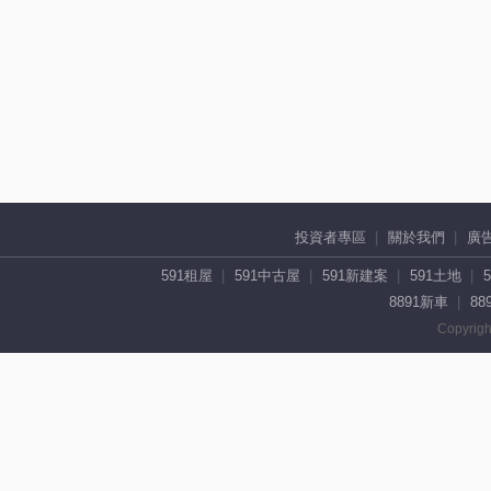
投資者專區
關於我們
廣
591租屋
591中古屋
591新建案
591土地
8891新車
88
Copyrigh