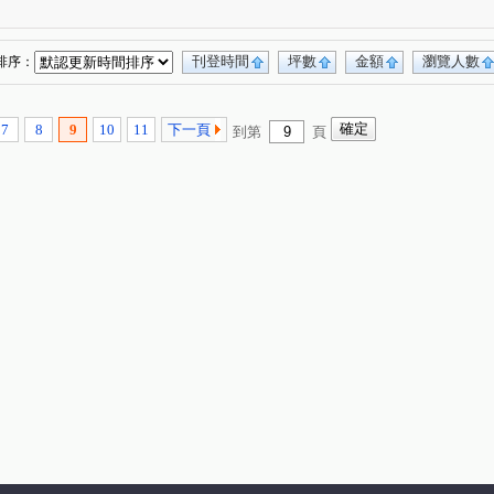
非等閑
市政交響曲
華太松庭
(1)
(1)
(1)
中港世紀紅CD棟
雙捷湛
1)
(1)
(1)
聚富圓圓
國雄領域
親家one city
(1)
(1)
(1)
刊登時間
坪數
金額
瀏覽人數
排序：
聯悅馨
皇城帝寶
RIVER ONE
(1)
(1)
(1)
 櫻花悅綻
昕邑 鳥語花香
創研逸品
(1)
(1)
(1)
7
8
9
10
11
下一頁
到第
頁
寶璽博邑
德鑫 G7首綻
虎嘯中村國宅
(1)
(1)
(1)
太平路429號華廈
觀光大樓
謙成賦富
(1)
(1)
(1)
興大學府城
名人山水大廈
櫻花青邁
(1)
(1)
(1)
歐夏蕾
親家青雲道
天第大廈
(1)
(1)
(1)
中樓
華王名廈
文心中華
星境界
(1)
(1)
(1)
(1)
聚佳捷作
忠勤街
梅川鴻運金
(1)
(1)
(1)
總太美樂地
文華匯
佳昂太和3
(1)
(1)
(1)
佳泰大崇德
益民一中商圈
福星路
(1)
(1)
(1)
親家大無限
田園華廈竹園梅園
聖及第
(1)
(1)
(1)
期
長虹天韻
佳茂6962澍景莊園
(1)
(1)
(1)
雷中慶園社區
德昌國寶(富貴區)
(1)
(1)
(1)
佳茂學士會館
大華段
頭汴坑段
(1)
(1)
(2)
自強街
洲際段
開南巷
環太東路
(1)
(1)
(2)
(1)
金山路
旅順路一段
富榮街
德化街
(1)
(1)
(1)
(3)