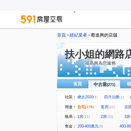
首頁
經紀業者
蔡進興的店舖
>
>
扶小姐的網路
很高興為您服務
首頁
中古屋
(271)
社區：
總太2020
四月泊樂
(1)
(1)
文心百利
和昌街
城
(2)
(1)
用途：
住宅
(170)
套房
店
(22)
親家河南道
廣三北城二期
(1)
格局：
1房
2房
3房
(11)
(30)
春日城
鴻運村
模範
(1)
(1)
(
曉明儷晶
太子三蕃街
(1)
(1)
售金：
200-400萬元
400-
(9)