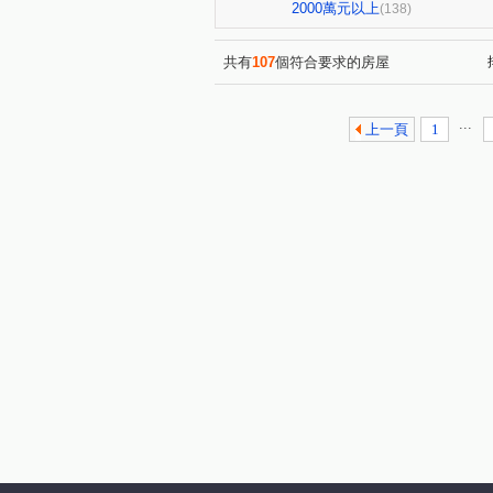
勝美術二期雲門登峰
懋榮
(1)
2000萬元以上
(138)
寓上里安
豐邑G TOWER
(1)
(
新業大塊森濤
國聚知青
(1)
(1)
共有
107
個符合要求的房屋
百達富裔
鄉林新月灣
(1)
(1)
惠宇一清庭
櫻花高鐵之櫻
(1)
...
上一頁
1
惠宇觀市政
惠宇禮仁
(1)
(1)
櫻花青上森
建仁街
(1)
(1)
青春列車
沅宬樹見築
(1)
(1)
櫻花恰恰好
八德街
(1)
(1)
盤興寬境
大義街
園
(1)
(1)
台中家家
大億民計畫
(1)
(1)
名人大亨
國光名廈
(1)
(1)
永宏曉明
貴族星廈
(1)
(1)
大漢天下
豐邑太原YES
(1)
(1)
大里京華
長億新平華廈二
(1)
泉福藝術家
綠意親境大樓
(1)
東湖鳳閣
仕紳名門
(1)
(1)
桃米坑段
自強南街
(1)
(1)
華夏巷西五弄
景賢路
(1)
(2)