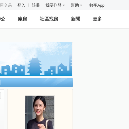
房屋交易
登入
註冊
我要刊登
幫助
數字App
辦公
廠房
社區找房
新聞
更多