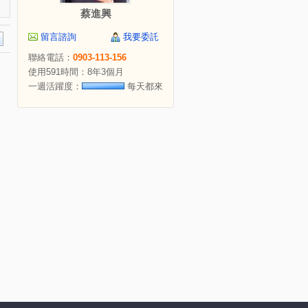
蔡進興
留言諮詢
我要委託
聯絡電話：
0903-113-156
使用591時間：8年3個月
一週活躍度：
每天都來