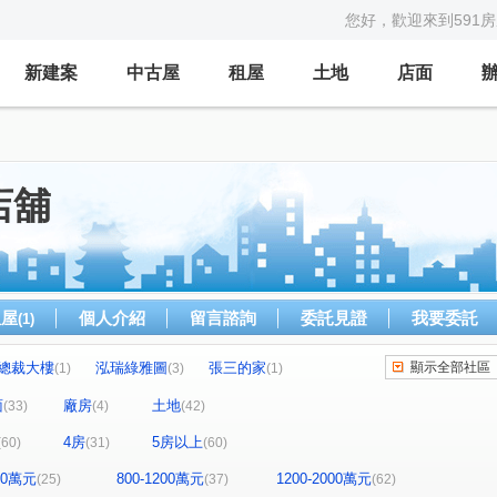
您好，歡迎來到591
新建案
中古屋
租屋
土地
店面
店舖
租屋
個人介紹
留言諮詢
委託見證
我要委託
(1)
總裁大樓
泓瑞綠雅圖
張三的家
顯示全部社區
(1)
(3)
(1)
市經典
園道優閣
吉祥大廈
(4)
(1)
(1)
面
廠房
土地
(33)
(4)
(42)
立彩璞悅
福星大地
高風亮節
(1)
(1)
(1)
(1)
4房
5房以上
(60)
(31)
(60)
大誠街
元城上階綠
佑崧豐祿
1)
(1)
(2)
(1)
久樘花園童畫
康橋名邸
富宇豐馥
(1)
(1)
(1)
800萬元
800-1200萬元
1200-2000萬元
(25)
(37)
(62)