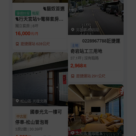
🐈貓奴首選
優選好屋
租屋
🐈行天宮站✨電梯套房✅
可租補/可短租
獨立套房 | 8坪
北投區-奇岩段
16,000
元/月
0228967788近捷運
距捷運站 628公尺
土地
奇岩站工三用地
37.1坪 | 沒有臨路
2,968
萬
距捷運站 291公尺
松山區-光復北路
國泰光北一樓可
中古屋
停車-松山冒泡哥
3房2廳 | 30.39坪
北投區-藍田陞玉