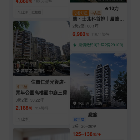
4,880
萬
160.58
萬/坪
🔥10力
7日上新
近捷運
必看好屋
中古屋
薦．士北科首排｜層峰高
質感稀有釋出🔥
2房2廳 | 60.1坪
6,980
萬
116.14
萬/坪
總價低於同社區2房2910萬
萬華區-國興路
住商仁愛光復店~
中古屋
青年公園高樓面中庭三房
3房2廳 | 30.22坪
松山區-八德路
2,188
萬
72.4
萬/坪
織旅
7日上新
預售屋
2房 | 20~26坪
125~138
萬/坪