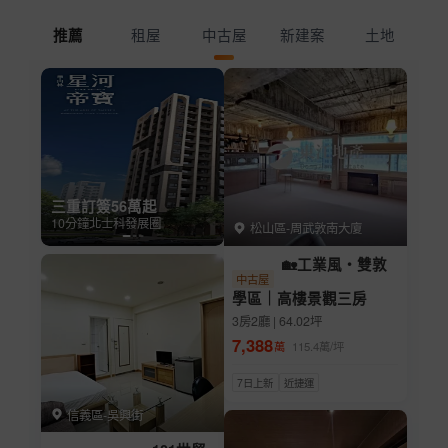
租屋
中古屋
新建案
土地
推薦
三重訂簽56萬起
10分鐘北士科發展圈
松山區-周武敦南大廈
🏡工業風・雙敦
中古屋
學區｜高樓景觀三房
3房2廳 | 64.02坪
7,388
萬
115.4
萬/坪
7日上新
近捷運
信義區-吳興街