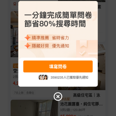
距捷運站 255公尺
獨家中正區住三素
土地
地
24.81坪 | 臨路寬6米
3,225
萬
距捷運站 927公尺
士林區-菩方田
得獎作品
填寫問卷
必看好屋
中古屋
🏆士林陽明山🎉震大綠
建築森林品味居所+雙平
2房2廳 | 82.473坪
3590235人已獲取優先通知
車
4,200
萬
66.4
萬/坪
中山區-巴黎花園
7日上新
含車位
高級住宅區｜泳
中古屋
池花園露臺・純住宅靜巷
大直名邸
3房2廳 | 120.86坪