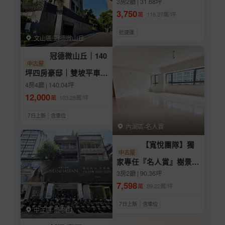
3房2廳 | 31.68坪
3,750
萬
118.37
萬/坪
近捷運
文山區-冠德微山丘
冠德微山丘｜140
中古屋
坪四房豪邸｜雙坡平車位
｜29坪專屬露台
4房4廳 | 140.04坪
12,000
萬
103.28
萬/坪
7日上新
含車位
內湖區-名人賞
【寬悅團隊】獨
中古屋
家專任『名人賞』樹景好
規劃美邸
3房2廳 | 90.36坪
7,598
萬
89.22
萬/坪
7日上新
含車位
中正區-懷寧街