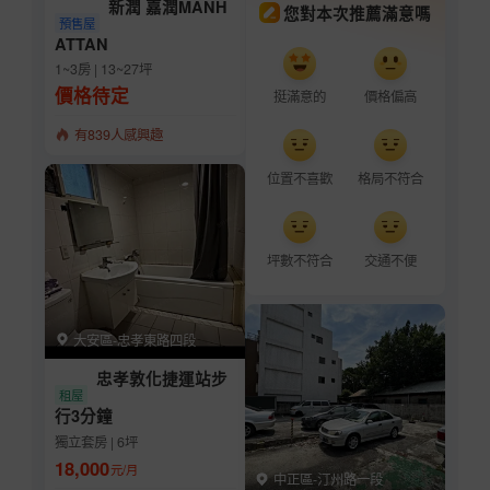
新潤 嘉潤MANH
您對本次推薦滿意嗎
預售屋
ATTAN
1~3房 | 13~27坪
價格待定
挺滿意的
價格偏高
有839人感興趣
位置不喜歡
格局不符合
坪數不符合
交通不便
大安區-忠孝東路四段
忠孝敦化捷運站步
租屋
行3分鐘
獨立套房 | 6坪
18,000
元/月
中正區-汀州路一段