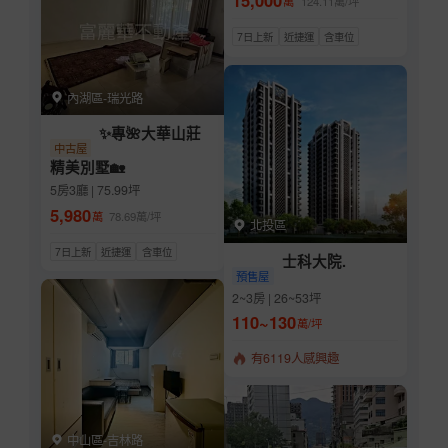
15,000
萬
124.11
萬/坪
7日上新
近捷運
含車位
內湖區-瑞光路
✨專🌺大華山莊
中古屋
精美別墅🏡
5房3廳 | 75.99坪
5,980
萬
78.69
萬/坪
北投區
7日上新
近捷運
含車位
士科大院.
預售屋
2~3房 | 26~53坪
110~130
萬/坪
有6119人感興趣
中山區-吉林路