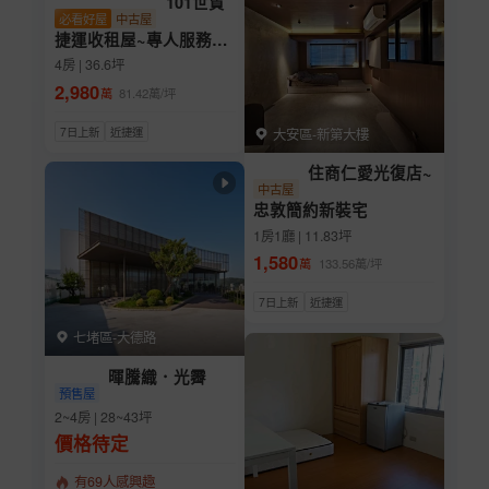
101世貿
必看好屋
中古屋
捷運收租屋~專人服務~
歡迎鑑賞
4房 | 36.6坪
2,980
萬
81.42
萬/坪
7日上新
近捷運
大安區-新第大樓
住商仁愛光復店~
中古屋
忠敦簡約新裝宅
1房1廳 | 11.83坪
1,580
萬
133.56
萬/坪
7日上新
近捷運
七堵區-大德路
暉騰織．光霽
預售屋
2~4房 | 28~43坪
價格待定
有69人感興趣