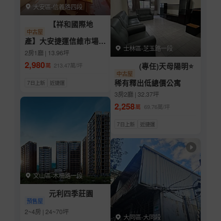
大安區-信義路四段
【祥和國際地
中古屋
產】大安捷運信維市場黃
士林區-芝玉路一段
金三樓★投資優選★公辦
2房1廳 | 13.96坪
都更
2,980
(專任)天母陽明⭐
萬
213.47
萬/坪
中古屋
稀有釋出低總價公寓
7日上新
近捷運
3房2廳 | 32.37坪
2,258
萬
69.76
萬/坪
7日上新
近捷運
文山區-木柵路一段
元利四季莊園
預售屋
2~4房 | 24~70坪
大同區-大同段