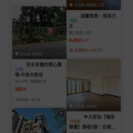
文山區-興隆路二段
温馨套房、格局方
租屋
正
獨立套房 | 5坪
8,000
元/月
距捷運站 468公尺
文山區-老泉段
有水有電的開心農
土地
場-中信木新店
45.07坪 | 臨路寬7米
360
萬
近期降價
有水電
大安區-瑞安街
🔷大安站【瑞安
中古屋
華廈】靜巷3房｜住商蔡
佳豪🏠陪你買好房