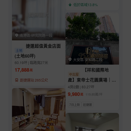
低於區域13.8%
南港區-研究院路一段
捷運超值黃金店面
土地
(土地60坪)
大安區-安和路二段
60.19坪 | 臨路寬27米
17,888
【祥和國際地
萬
中古屋
產】東帝士花園廣場｜安
距捷運站 265公尺
和路名邸稀有大露台
4房2廳 | 83.27坪
9,980
萬
119.85
萬/坪
7日上新
近捷運