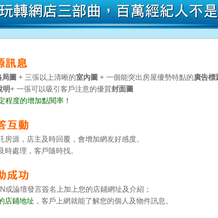
格局圖
+ 三張以上清晰的
室內圖
+ 一個能突出房屋優勢特點的
廣告標
說明
+ 一張可以吸引客戶注意的優質
封面圖
一定程度的增加點閱率！
託房源，店主及時回覆，會增加網友好感度。
及時處理，客戶隨時找。
、MSN或論壇發言簽名上加上您的店鋪網址及介紹；
的店鋪地址
，客戶上網就能了解您的個人及物件訊息。