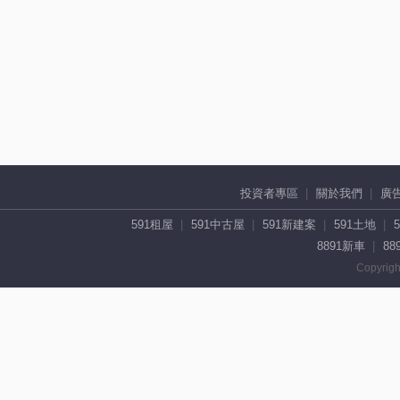
投資者專區
關於我們
廣
591租屋
591中古屋
591新建案
591土地
8891新車
88
Copyrigh