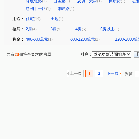
莊敬北路
自由路
成功十六街
保康街
公
(1)
(1)
(1)
(1)
勝利十一路
東峰路
(1)
(1)
用途：
住宅
土地
(19)
(1)
格局：
2房
3房
4房
5房以上
(4)
(9)
(5)
(1)
售金：
400-800萬元
800-1200萬元
1200-2000
(1)
(2)
共有
20
個符合要求的房屋
排序：
上一頁
1
2
下一頁
到第