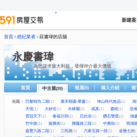
新建案
首頁
經紀業者
莊書瑋的店舖
>
>
永慶書瑋
為您謀求最大利益，發揮仲介最大價值
首頁
租屋
個人介紹
留
中古屋
(0)
(20)
社區：
巴黎時尚二期
康禾晴園-華廈
坤山時代敦品
湖
(1)
(1)
(1)
天悅
大矽谷
水林園
成真
森睦
浩
(1)
(1)
(1)
(1)
(1)
雲冠天下
春福川玥
日比谷
鑽石雙星
德鑫
(1)
(1)
(1)
(1)
竹中路
振興街
興隆路三段
中興街
明湖
(1)
(1)
(1)
(1)
嘉豐六路二段
三民路
六家五路一段
金雅七街
(1)
(1)
(1)
(