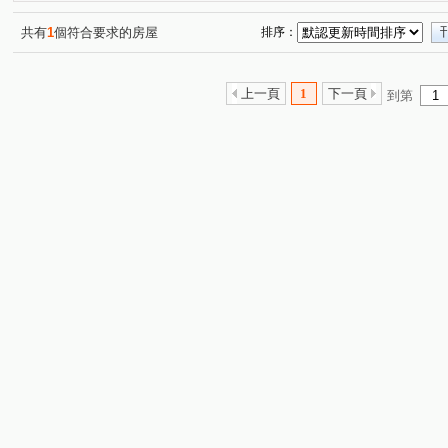
光正路
東明路
大明路
祥興路
向上街
(1)
(1)
(2)
(3)
(1)
中興路二段
永興路
工學路
(1)
民生路
振興
(1)
(1)
(1)
共有
1
個符合要求的房屋
排序：
德芳南路
大德街
公園街
工學一街
東榮
(2)
(1)
(1)
(1)
立仁路
中山路一段
甲堤南路
三民一街
(1)
(1)
(1)
(1)
上一頁
1
下一頁
到第
內新街
忠明南路
文心南路
環中東路三段
(1)
(1)
(1)
(1)