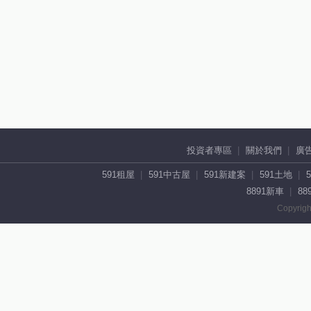
投資者專區
關於我們
廣
591租屋
591中古屋
591新建案
591土地
8891新車
88
Copyrigh