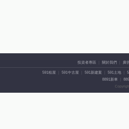
投資者專區
關於我們
廣
591租屋
591中古屋
591新建案
591土地
8891新車
88
Copyrigh