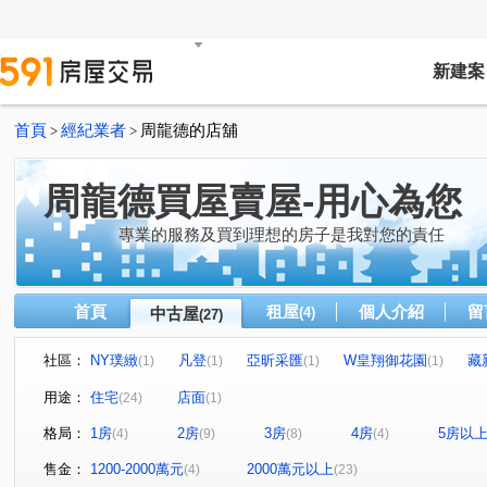
新建案
首頁
經紀業者
周龍德的店舖
>
>
周龍德買屋賣屋-用心為您
專業的服務及買到理想的房子是我對您的責任
首頁
租屋
個人介紹
留
中古屋
(4)
(27)
社區：
NY璞緻
凡登
亞昕采匯
W皇翔御花園
藏
(1)
(1)
(1)
(1)
炎洲旺年匯
幸福公園百合館
名軒富麗
兆之丘
(1)
(1)
(1)
(
用途：
住宅
店面
(24)
(1)
亞昕森中央
文華苑
長虹park32
百邑富都匯
(1)
(1)
(1)
(2)
格局：
1房
2房
3房
4房
5房以
(4)
(9)
(8)
(4)
炎洲THE ONE
幸福路商圈美寓
宏普AMAX SOHO
(1)
(1)
(1
馥都匯
大莊家
翔譽天心大樓
碧瑤極大城
(1)
(1)
(1)
(1)
售金：
1200-2000萬元
2000萬元以上
(4)
(23)