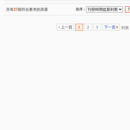
捷運讚
榮華路二段
立信一街
福美街
中
(1)
(1)
(1)
(2)
榮華路一段
富貴路
中平路
中央路
新北
(1)
(2)
(1)
(3)
共有
27
個符合要求的房屋
排序：
中信街
昌隆街
福德二街
中榮街
建中街
(1)
(1)
(1)
(1)
(
頭前路
中德路
(1)
(1)
上一頁
1
2
3
下一頁
到第