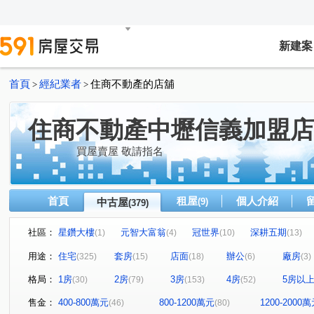
新建案
首頁
經紀業者
住商不動產的店舖
>
>
住商不動產中壢信義加盟店
買屋賣屋 敬請指名
首頁
租屋
個人介紹
中古屋
(9)
(379)
社區：
星鑽大樓
元智大富翁
冠世界
深耕五期
(1)
(4)
(10)
(13)
自立國宅A區
環東大街
科學城
戀戀歐洲
(5)
(2)
(1)
(2)
用途：
住宅
套房
店面
辦公
廠房
(325)
(15)
(18)
(6)
(3)
市政潤隆
國王花園
匯東方
和耀家
麗寶
(2)
(9)
(15)
(1)
格局：
1房
2房
3房
4房
5房以
(30)
(79)
(153)
(52)
海華國際星鑽
新文華
心擎天
璟都未來城
(8)
(1)
(1)
(2)
慕光
振翔富御
韡泰【逍遙居】
飛飛想II
(7)
(6)
(4)
(1)
售金：
400-800萬元
800-1200萬元
1200-2000
(46)
(80)