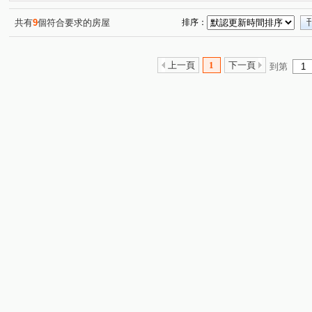
新森活
傳世國寶
遠雄未來市
民生路三角窗透
(9)
(2)
(1)
麗寶愛琴海
楊湖天光
合浦街透天
巨星生活家
(3)
(1)
(1)
(
共有
9
個符合要求的房屋
排序：
宜誠菁英行館
丰城秀景
城市CRV
大衛營
(4)
(1)
(2)
(5)
銘傳寶利發
爵士悅
榮耀歐洲
陸光五村EFG區
(4)
(7)
(1)
(
上一頁
1
下一頁
到第
龍田市中星
巴黎線上
異國風華
博市國宅
(6)
(3)
(9)
(5)
隆昌街39號
翔園
美麗宮庭大廈(海華特區)
大
(1)
(1)
(1)
源美亞典
麗江星漾
環中音樂季
青春物語
(1)
(3)
(7)
(9)
櫻悅唯美
宜誠僑峰
力麒家家富富
遠雄大溪地
(2)
(1)
(1)
(
自立國宅C區
東勇街
千浩中北路公寓
宮廷樂
(1)
(2)
(1)
成家大璽
櫻悅
海華國際會館
萬隆公寓
(1)
(1)
(4)
(1)
和耀家 2期
宏普画時代-時尚苑
東方瑞士
宜誠
(1)
(1)
(1)
壽農段
四湖段
忠福段
三層段
崁頭厝段
(2)
(2)
(1)
(1)
(
中原路
中豐路山頂段
龍岡路三段
永樂街
(2)
(2)
(2)
(1)
中園路
合浦街
榮和五街
自立五街
環
(31)
(9)
(13)
(5)
中北路二段
向善街
金山街
法院後街
晉
(1)
(1)
(5)
(2)
復華十一街
忠孝街
七和一街
振平街
南
(2)
(5)
(8)
(1)
新農街
興平路
莊敬路
環南路
民生路
(4)
(4)
(12)
(7)
(1
大仁街
介壽路
文中二路
崁頂路
永昌路
(4)
(1)
(7)
(7)
(
仁愛路二段
溪洲街
上湖一路
萬盛街
新
(1)
(7)
(1)
(3)