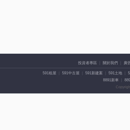
投資者專區
關於我們
廣
591租屋
591中古屋
591新建案
591土地
8891新車
88
Copyrigh