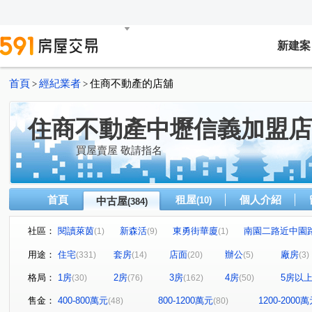
新建案
首頁
經紀業者
住商不動產的店舖
>
>
住商不動產中壢信義加盟店
買屋賣屋 敬請指名
首頁
租屋
個人介紹
中古屋
(10)
(384)
社區：
閱讀萊茵
新森活
東勇街華廈
南園二路近中園
(1)
(9)
(1)
青春物語
匯東方
大和ONE-A區
巨星生活家
(9)
(14)
(3)
(7
用途：
住宅
套房
店面
辦公
廠房
(331)
(14)
(20)
(5)
(3)
麗寶生活藝術家
晶曜大樓
東勇街華夏
春虹e
(5)
(1)
(1)
格局：
1房
2房
3房
4房
5房以
(30)
(76)
(162)
(50)
冠世界
億林京都
美麗歐洲
愛在巴黎
(11)
(1)
(14)
(6)
元智大富翁
深耕五期
自立國宅A區
環東大街
(3)
(12)
(5)
售金：
400-800萬元
800-1200萬元
1200-2000
(48)
(80)