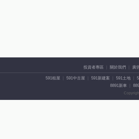
投資者專區
關於我們
廣
591租屋
591中古屋
591新建案
591土地
8891新車
88
Copyrigh