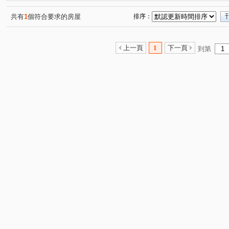
戀戀歐洲
君臨天下
智富城
市政潤隆
國
(2)
(1)
(5)
(2)
海華國際星鑽
新文華
心擎天
璟都未來城
(8)
(1)
(1)
(2)
共有
1
個符合要求的房屋
排序：
慕光
振翔富御
韡泰【逍遙居】
飛飛想II
(7)
(6)
(4)
(1)
傳世國寶
遠雄未來市
民生路三角窗透店
站前
(2)
(1)
(1)
上一頁
1
下一頁
到第
麗寶愛琴海
楊湖天光
合浦街透天
巨星生活家
(3)
(1)
(1)
(
宜誠菁英行館
丰城秀景
城市CRV
大衛營
(4)
(1)
(2)
(5)
榮耀歐洲
陸光五村EFG區
鴻築吾江
龍田市中
(1)
(1)
(5)
異國風華
博市國宅
隆昌街39號
翔園
美
(9)
(5)
(1)
(1)
凱撒宮庭
源美亞典
環中音樂季
璟都未來城
(1)
(1)
(7)
(1)
宜誠僑峰
麗江星漾
力麒家家富富
遠雄大溪地
(1)
(2)
(1)
(
自立國宅C區
東勇街
千浩中北路公寓
宮廷樂
(1)
(2)
(1)
成家大璽
櫻悅
海華國際會館
萬隆公寓
(1)
(1)
(3)
(1)
和耀家 2期
宏普画時代-時尚苑
東方瑞士
壽農
(1)
(1)
(1)
忠福段
三層段
崁頭厝段
後寮段
中原路
(1)
(1)
(1)
(1)
(
永昌路
東勇街
南園二路
永福路
龍陵路
(9)
(6)
(1)
(10)
高城六街
功學路
忠孝街
龍川四街
(1)
華美
(16)
(1)
(5)
中園路
仁愛路
中豐路山頂段
龍岡路三段
(33)
(3)
(2)
(2)
龍城六街
永樂街
興安一街
合浦街
榮和
(9)
(1)
(3)
(9)
環中東路
中北路二段
向善街
金山街
法
(9)
(1)
(1)
(5)