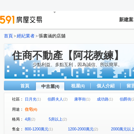
新建案
首頁
經紀業者
張書涵的店舖
>
>
住商不動產【阿花教練】
少點利益、多點互利，因為誠信、所以簡單。
首頁
租屋
個人介紹
留
中古屋
(4)
(4)
社區：
日月光
伯爵夫人
康寧街
成功路
伯爵街
(1)
(2)
(1)
(1)
(
用途：
住宅
(4)
格局：
4房
5房以上
(2)
(2)
售金：
800-1200萬元
1200-2000萬元
2000萬元以
(1)
(2)