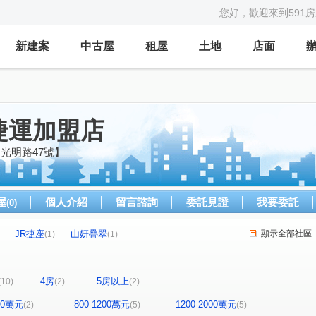
您好，歡迎來到591
新建案
中古屋
租屋
土地
店面
捷運加盟店
光明路47號】
屋
個人介紹
留言諮詢
委託見證
我要委託
(0)
JR捷座
山妍疊翠
顯示全部社區
(1)
(1)
大樓區
天慕
泉之鄉
天月大廈
(1)
(1)
(1)
(1)
大廈
文化國宅B區
大漢君址
湯布院
(1)
(1)
(1)
(1)
4房
5房以上
(10)
(2)
(2)
林二路
市民大道四段
尊賢街
翠宜路
(1)
(1)
(1)
(1)
大屯路
和平西路三段
興福寮
(1)
(1)
(2)
800萬元
800-1200萬元
1200-2000萬元
(2)
(5)
(5)