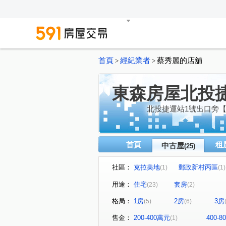
首頁
經紀業者
蔡秀麗的店舖
>
>
東森房屋北投
北投捷運站1號出口旁【
首頁
租
中古屋
(25)
社區：
克拉美地
郵政新村丙區
(1)
(1)
環遊郡覓風區-大地之子翠山居
用途：
住宅
套房
(23)
(2)
富域
吉星大廈
天泉
(1)
(1)
格局：
1房
2房
3房
(5)
(6)
凌霄大樓
光明路
杏
(1)
(1)
建國南路一段
中和街
(1)
(2)
售金：
200-400萬元
400-
(1)