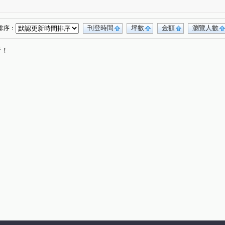
路
大興街
龍米路一段
湖山路一段
(2)
(1)
(1)
(1)
民路
(1)
刊登時間
坪數
金額
瀏覽人數
排序：
唷！