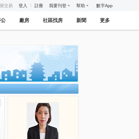
房屋交易
登入
註冊
我要刊登
幫助
數字App
辦公
廠房
社區找房
新聞
更多