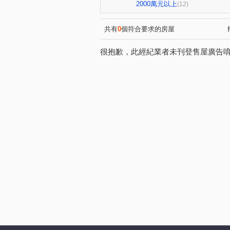
溫泉路
大同街
中山
(4)
(1)
2000萬元以上
(12)
文化三路
福港街
新
(1)
(1)
共有
0
個符合要求的房屋
很抱歉，此經紀業者未刊登售屋廣告