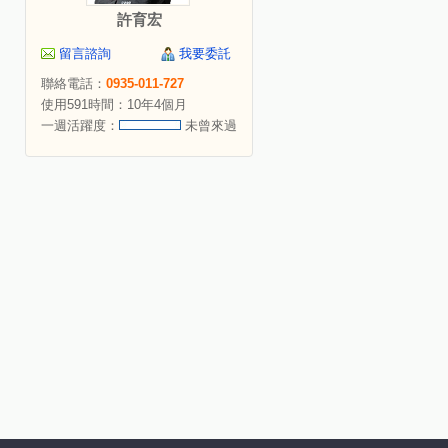
許育宏
留言諮詢
我要委託
聯絡電話：
0935-011-727
使用591時間：10年4個月
一週活躍度：
未曾來過