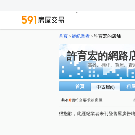
首頁
經紀業者
許育宏的店舖
>
>
許育宏的網路
高雄、楠梓、買屋、賣
首頁
租
中古屋
(0)
共有
0
個符合要求的房屋
很抱歉，此經紀業者未刊登售屋廣告