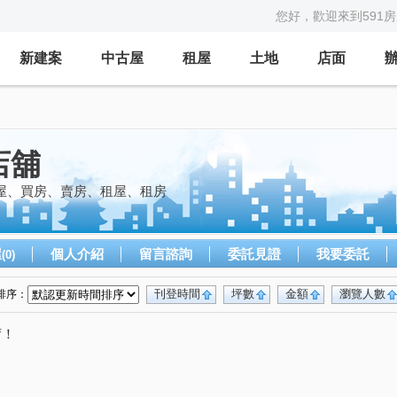
您好，歡迎來到591
新建案
中古屋
租屋
土地
店面
店舖
屋、買房、賣房、租屋、租房
屋
個人介紹
留言諮詢
委託見證
我要委託
(0)
刊登時間
坪數
金額
瀏覽人數
排序：
唷！