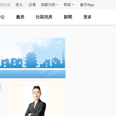
房屋交易
登入
註冊
我要刊登
幫助
數字App
辦公
廠房
社區找房
新聞
更多