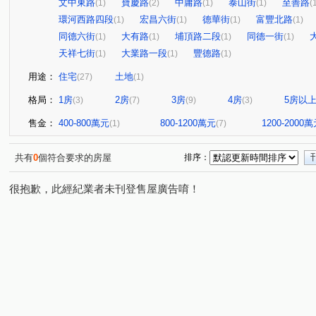
文中東路
寶慶路
中庸路
泰山街
至善路
(1)
(2)
(1)
(1)
(
環河西路四段
宏昌六街
德華街
富豐北路
(1)
(1)
(1)
(1)
同德六街
大有路
埔頂路二段
同德一街
(1)
(1)
(1)
(1)
天祥七街
大業路一段
豐德路
(1)
(1)
(1)
用途：
住宅
土地
(27)
(1)
格局：
1房
2房
3房
4房
5房以
(3)
(7)
(9)
(3)
售金：
400-800萬元
800-1200萬元
1200-2000
(1)
(7)
共有
0
個符合要求的房屋
排序：
很抱歉，此經紀業者未刊登售屋廣告唷！