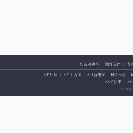
投資者專區
關於我們
廣
591租屋
591中古屋
591新建案
591土地
8891新車
88
Copyrigh