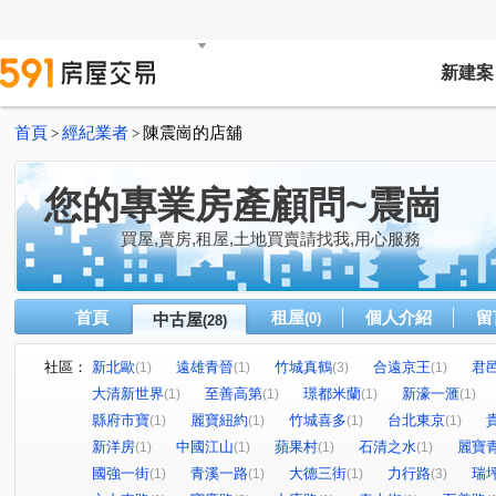
新建案
首頁
經紀業者
陳震崗的店舖
>
>
您的專業房產顧問~震崗
買屋,賣房,租屋,土地買賣請找我,用心服務
首頁
租屋
個人介紹
留
中古屋
(0)
(28)
社區：
新北歐
遠雄青晉
竹城真鶴
合遠京王
君
(1)
(1)
(3)
(1)
大清新世界
至善高第
璟都米蘭
新濠一滙
(1)
(1)
(1)
(1)
縣府市寶
麗寶紐約
竹城喜多
台北東京
(1)
(1)
(1)
(1)
新洋房
中國江山
蘋果村
石清之水
麗寶
(1)
(1)
(1)
(1)
國強一街
青溪一路
大德三街
力行路
瑞
(1)
(1)
(1)
(3)