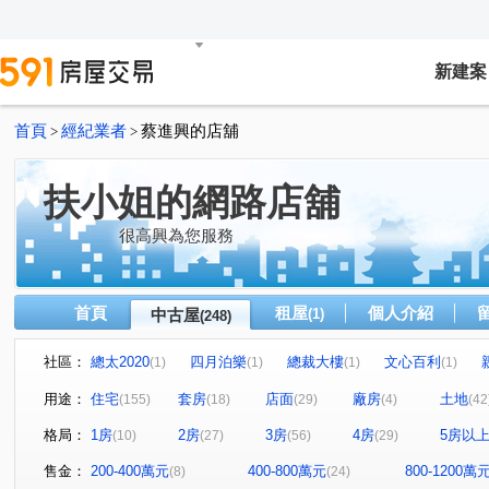
新建案
首頁
經紀業者
蔡進興的店舖
>
>
扶小姐的網路店舖
很高興為您服務
首頁
租屋
個人介紹
中古屋
(1)
(248)
社區：
總太2020
四月泊樂
總裁大樓
文心百利
(1)
(1)
(1)
(1)
立彩璞悅
福星大地
高風亮節
春日城
鴻
(1)
(1)
(1)
(1)
用途：
住宅
套房
店面
廠房
土地
(155)
(18)
(29)
(4)
(42
大誠街
元城上階綠
佑崧豐祿
曉明儷晶
(1)
(2)
(1)
(1)
格局：
1房
2房
3房
4房
5房以
(10)
(27)
(56)
(29)
城市經典
久樘花園童畫
康橋名邸
富宇豐馥
(3)
(1)
(1)
(1)
勝美術二期雲門登峰
懋榮非等閑
市政交響曲
(1)
(1)
(1)
售金：
200-400萬元
400-800萬元
800-1200萬
(8)
(24)