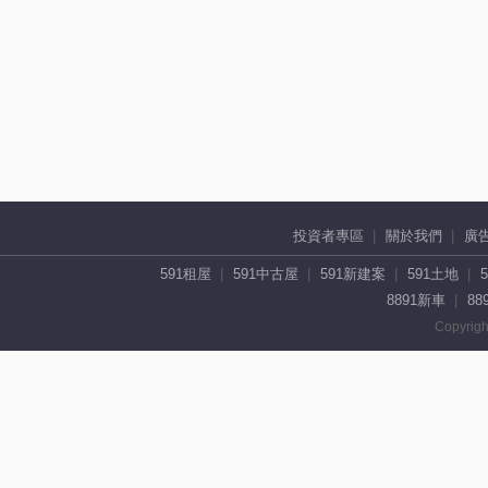
投資者專區
關於我們
廣
591租屋
591中古屋
591新建案
591土地
8891新車
88
Copyrigh