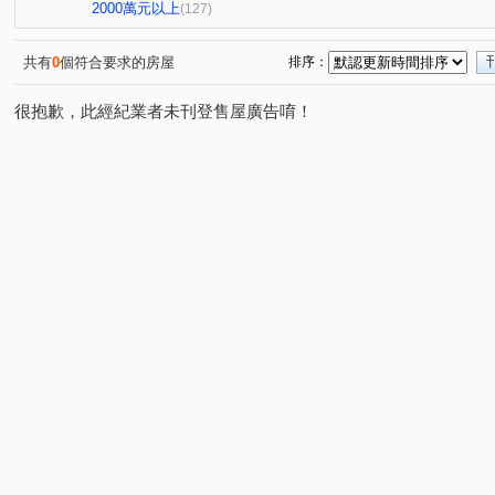
寓上里安
豐邑G TOWER
中港世紀紅CD棟
雙
(1)
(1)
(1)
2000萬元以上
(127)
新業大塊森濤
國聚知青
聚富圓圓
國雄領域
(1)
(1)
(1)
(1)
百達富裔
鄉林新月灣
聯悅馨
皇城帝寶
R
(1)
(1)
(1)
(1)
共有
0
個符合要求的房屋
排序：
惠宇一清庭
櫻花高鐵之櫻 櫻花悅綻
昕邑 鳥語花香
(1)
(1)
(1
很抱歉，此經紀業者未刊登售屋廣告唷！
惠宇觀市政
惠宇禮仁
寶璽博邑
德鑫 G7首綻
(1)
(1)
(1)
(1
櫻花青上森
建仁街
太平路429號華廈
觀光大
(1)
(1)
(1)
青春列車
沅宬樹見築
興大學府城
名人山水大
(1)
(1)
(1)
櫻花恰恰好
八德街
歐夏蕾
親家青雲道
(1)
(1)
(1)
(1)
盤興寬境
泓瑞綠雅圖
大義街
園中樓
華
(1)
(1)
(1)
(1)
星境界
台中家家
大億民計畫
聚佳捷作
(1)
(1)
(1)
(1)
梅川鴻運金
名人大亨
國光名廈
總太美樂地
(1)
(1)
(1)
(1)
佳昂太和3
永宏曉明
貴族星廈
佳泰大崇德
(1)
(1)
(1)
(1)
福星路
大漢天下
豐邑太原YES
親家大無限
(1)
(1)
(1)
(1)
聖及第
大里京華
長億新平華廈二期
長虹天韻
(1)
(1)
(1)
(
佳茂6962澍景莊園
泉福藝術家
綠意親境大樓
(1)
(1)
(1)
德昌國寶(富貴區)
東湖鳳閣
仕紳名門
佳茂學
(1)
(1)
(1)
頭汴坑段
桃米坑段
自強南街
自強街
洲
(2)
(1)
(1)
(1)
環太東路
華夏巷西五弄
景賢路
金山路
(1)
(1)
(2)
(1)
富榮街
德化街
成功路
遊園北路
屏西路
(1)
(3)
(2)
(1)
(