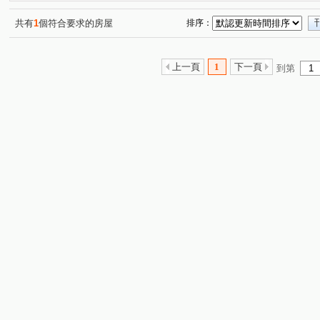
喬立圓容
精銳SKY ONE
富宇世界之匯
國泰美
(1)
(1)
(1)
大全街
河南路三段
市政北七路
市政路
(1)
(1)
(1)
(3)
共有
1
個符合要求的房屋
排序：
新富一街
市政北六路
大墩十二街
惠中路一段
(1)
(3)
(1)
(
敦和路
市政北五路
市政北一路
文心路一段
(1)
(3)
(5)
(1)
上一頁
1
下一頁
到第
市政北二路
惠文路
五權西路二段
龍富路五段
(1)
(1)
(1)
(