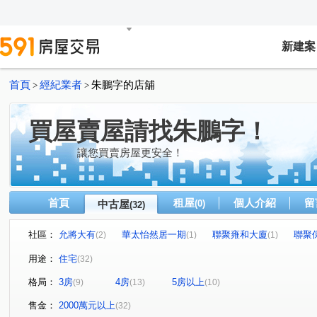
新建案
首頁
經紀業者
朱鵬字的店舖
>
>
買屋賣屋請找朱鵬字！
讓您買賣房屋更安全！
首頁
租屋
個人介紹
留
中古屋
(0)
(32)
社區：
允將大有
華太怡然居一期
聯聚雍和大廈
聯聚
(2)
(1)
(1)
林鼎森邸
昕旺鑫禾复居
喜全真鑄大廈
大墩十二
(1)
(1)
(2)
用途：
住宅
(32)
國泰層峰
時代四季
THE精銳
由鉅A與A+
(1)
(1)
(1)
(1)
格局：
3房
4房
5房以上
(9)
(13)
(10)
富宇帝國之心
(1)
四季天韻
國泰府會園道
寶輝一
(2)
(2)
精銳音悅廳
仁山山之道
精銳海德一號
寶輝SK
(1)
(2)
(1)
售金：
2000萬元以上
(32)