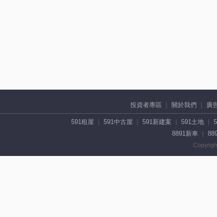
投資者專區
關於我們
廣
591租屋
591中古屋
591新建案
591土地
8891新車
88
Copyrigh