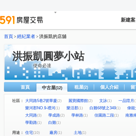
新建案
首頁
經紀業者
洪振凱的店舖
>
>
洪振凱圓夢小站
使命必達
首頁
租屋
個人介紹
留
中古屋
(2)
(12)
社區：
大同路5巷2號華廈
麗寶國際館
文詠
一品陞月
(2)
(2)
(1)
(
樂河郡NO.9-禮河
樂活郡
白雞68號之349
偉能
(1)
(1)
(1)
大同路
學成路
學林路
佳園路二段
南雅
(3)
(2)
(1)
(1)
學勤路
白雞
(1)
(1)
用途：
住宅
廠房
土地
(10)
(1)
(1)