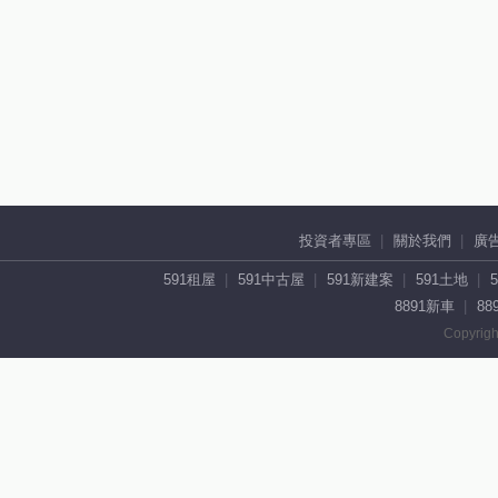
投資者專區
關於我們
廣
591租屋
591中古屋
591新建案
591土地
8891新車
88
Copyrigh