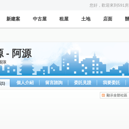
您好，歡迎來到591
新建案
中古屋
租屋
土地
店面
- 阿源
團隊
個人介紹
留言諮詢
委託見證
我要委託
屋
(1)
顯示全部社區