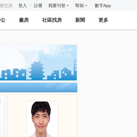
房屋交易
登入
註冊
我要刊登
幫助
數字App
辦公
廠房
社區找房
新聞
更多