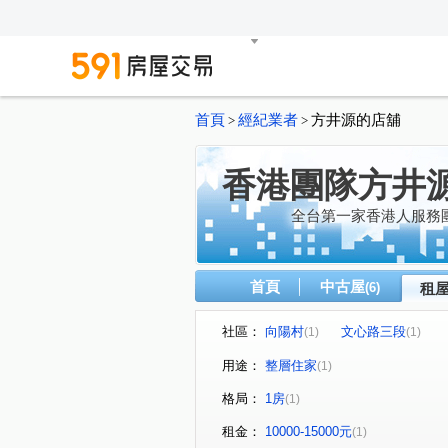
首頁
經紀業者
方井源的店舖
>
>
香港團隊方井源 
全台第一家香港人服務
首頁
中古屋
(6)
租
社區：
向陽村
文心路三段
(1)
(1)
用途：
整層住家
(1)
格局：
1房
(1)
租金：
10000-15000元
(1)