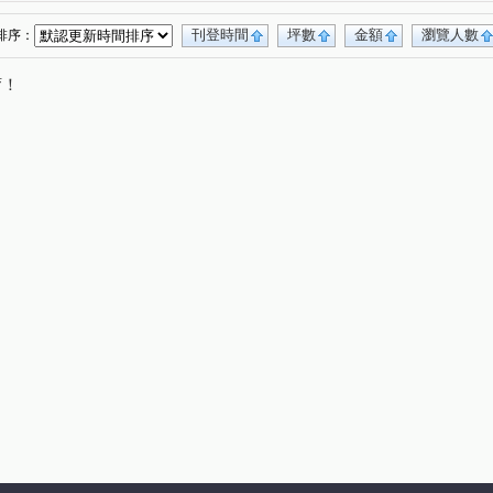
刊登時間
坪數
金額
瀏覽人數
排序：
唷！