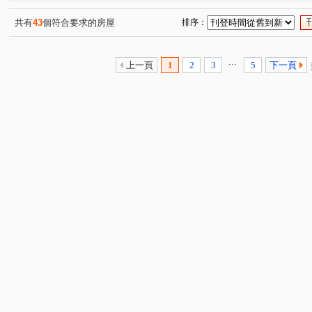
佳陞豐川
大清盛世
遇見鴻築大廈
戀戀歐洲
(1)
(1)
(1)
(1)
竹城御賞
侑格-文華曜
花都
青淞
昭揚大
(1)
(1)
(1)
(1)
共有
43
個符合要求的房屋
排序：
青商路
力行路
雙園路
大連二街
吉林路
(1)
(4)
(1)
(2)
(
新南路一段
高鐵南路一段
成章三街
光明路二
(1)
(1)
(1)
...
上一頁
1
2
3
5
下一頁
民族路
大興路
文中三路
公園路一段
愛
(1)
(2)
(1)
(1)
上嶺段
南福街
玉山街
吉安街
建德路
(1)
(1)
(1)
(1)
(1)
民有五街
山鼻路
南竹路二段
國強一街
(1)
(1)
(1)
(1)
中埔二街
溫州街
奉化路
南竹路四段
永
(1)
(1)
(1)
(1)