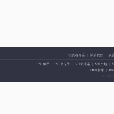
投資者專區
關於我們
廣
591租屋
591中古屋
591新建案
591土地
8891新車
88
Copyrigh