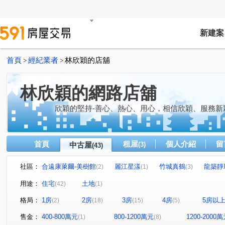
新建案
首頁
經紀業者
林欣穎的店舖
>
>
林欣穎的網路店舖
欣穎的堅持-善心、熱心、用心，相信欣穎、服務新
首頁
租屋
個人介紹
留
中古屋
(3)
(43)
社區：
合遠康萊爾-美樹館
麗江星漾
竹城真鶴
龍築靜
(2)
(1)
(3)
新站101
福恩樓
中悅國寶
格林公園
威均
(1)
(1)
(1)
(1)
用途：
住宅
土地
(42)
(1)
昭揚君硯
富春山居
麗寶南法莊園-霞慕尼
文筳
(1)
(1)
(2)
格局：
1房
2房
3房
4房
5房以
(2)
(18)
(15)
(5)
唯樂之丘
河沐會館
富豪天下
宜誠麗都大樓
(1)
(1)
(1)
(1)
康橋別墅一期
璟都米蘭
昇捷天沐
合雄滙-御璽
(1)
(1)
(1)
售金：
400-800萬元
800-1200萬元
1200-2000
(1)
(8)