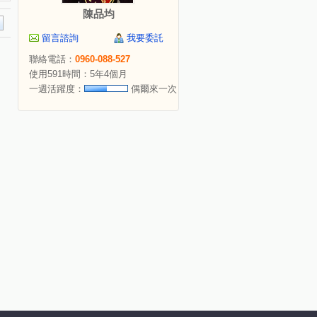
陳品均
留言諮詢
我要委託
聯絡電話：
0960-088-527
使用591時間：5年4個月
一週活躍度：
偶爾來一次