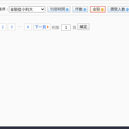
居品TWIN PARK
雲天生活
天閤首馥
(1)
(1)
(1)
集硯
暐泉天闊
宸圓維瓦第
桐里青水
(1)
(1)
(1)
(1)
刊登時間
坪數
金額
瀏覽人數
排序：
易居庭院
環市路三段
公北三路
(1)
(2)
(4)
三街
公園一街
光復路
自強路
(1)
(1)
(2)
(1)
...
2
3
6
下一頁
到第
頁
華街
八德二路
興隆路一段
立達街
(1)
(4)
(1)
(1)
埔五街
大埔六街
中正一路
光德路
(1)
(1)
(1)
(1)
利街
信義路
大埔二街
大埔七街
(1)
(1)
(2)
(1)
興街
龍山路三段
公北二路
花園東路
(1)
(1)
(1)
(1)
青年街
科專七路
公園路
鹽館前段
(1)
(1)
(1)
(3)
老崎
科學路
尖豐路
想思林
(1)
(1)
(1)
(1)