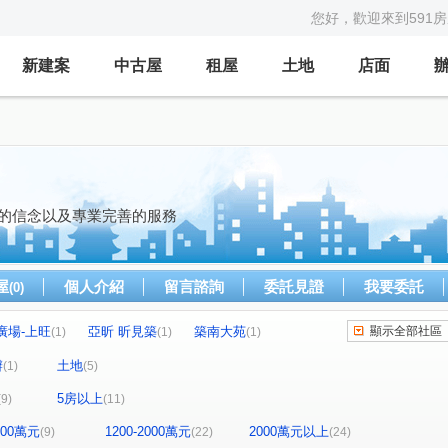
您好，歡迎來到591
新建案
中古屋
租屋
土地
店面
實的信念以及專業完善的服務
屋
個人介紹
留言諮詢
委託見證
我要委託
(0)
廣場-上旺
亞昕 昕見築
築南大苑
顯示全部社區
(1)
(1)
(1)
花漾峇里島二期
成虹森立方
歐里肯
(1)
(1)
(1)
辦
土地
(1)
(5)
富奕 日頭花
有謙No.36
青の籟
(1)
(1)
(1)
5房以上
(9)
(11)
琚
姐妹市(透天區)
智宇森活-透天區
(1)
(1)
(1)
捷笙ART+
昌隆廣場-上禾旺
山豐晟品
(2)
(1)
(1)
1200萬元
1200-2000萬元
2000萬元以上
(9)
(22)
(24)