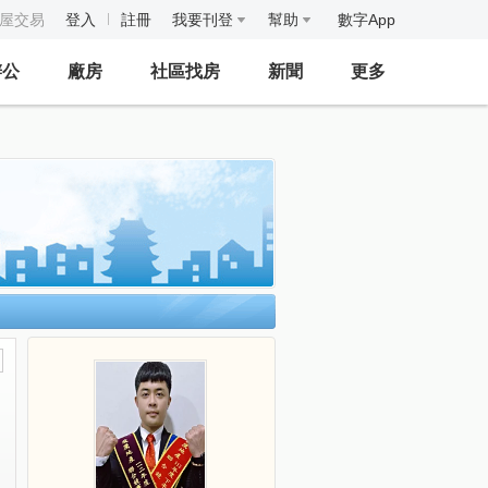
房屋交易
登入
註冊
我要刊登
幫助
數字App
辦公
廠房
社區找房
新聞
更多