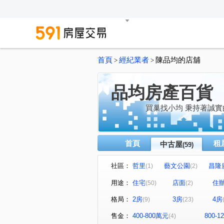
首頁
經紀業者
陳品均的店舖
>
>
品均房產百貨
買巢找小均 秉持著誠
首頁
租
中古屋
(59)
社區：
哲里
藝文公園
昌隆
(1)
(2)
頭份101
品漾峇里島
(1)
(1)
用途：
住宅
店面
住
(50)
(2)
龍吟大廈
遠雄新苑
(1)
(1)
格局：
2房
3房
4房
(9)
(23)
連緣大院
蒔序
富比
(1)
(1)
兆德旭日
天程匯鑽
(1)
(1)
售金：
400-800萬元
800-
(4)