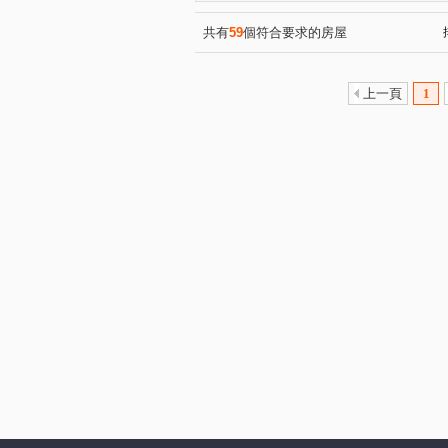
旭漾地中海
有謙 No.16
(1)
(1)
臻愛
勝旺 好旺
文化
(1)
(1)
共有
59
個符合要求的房屋
上德漾
威爾滿藝
山
(1)
(1)
中正路
新興街
富強
(1)
(1)
上一頁
1
忠孝一路
中央路
光
(1)
(1)
大埔一街
仁愛路
大
(2)
(1)
科專五路
蘆竹路
勝
(2)
(1)
永愛街
昌隆一街
復
(1)
(1)
永貞路一段
民族路
(1)
(1)
龍山路二段
北興路二段
(1)
(1)