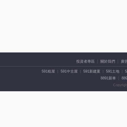
投資者專區
關於我們
廣
591租屋
591中古屋
591新建案
591土地
8891新車
88
Copyrigh