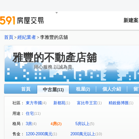
新建案
首頁
經紀業者
李雅豐的店舖
>
>
雅豐的不動產店舖
用心服務.以誠為貴.
首頁
租屋
個人介紹
留
中古屋
(2)
(11)
社區：
東方帝國
新都苑
富比帝王宮
精銳藝博匯
(4)
(1)
(1)
(1)
文心路二段
永春東七路
寶山五街
青島路二段
(4)
(1)
(1)
(
用途：
住宅
(11)
東山路一段
市政北一路
五權六街
(1)
(1)
(1)
格局：
3房
4房
(2)
5房以上
(4)
(5)
售金：
1200-2000萬元
2000萬元以上
(1)
(10)