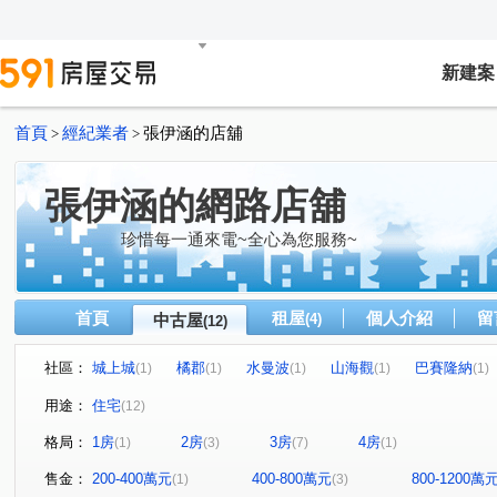
新建案
首頁
經紀業者
張伊涵的店舖
>
>
張伊涵的網路店舖
珍惜每一通來電~全心為您服務~
首頁
租屋
個人介紹
留
中古屋
(4)
(12)
社區：
城上城
橘郡
水曼波
山海觀
巴賽隆納
(1)
(1)
(1)
(1)
(1)
龍騰大地
願景天下
第一特獎
麥金路
中
(1)
(1)
(1)
(2)
用途：
住宅
(12)
西定路
新豐街
明燈路三段
安一路
復興
(1)
(1)
(1)
(1)
格局：
1房
2房
3房
4房
(1)
(3)
(7)
(1)
樂利二街
深溪路
(1)
(1)
售金：
200-400萬元
400-800萬元
800-1200萬
(1)
(3)