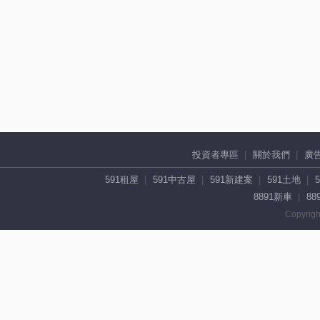
投資者專區
關於我們
廣
591租屋
591中古屋
591新建案
591土地
8891新車
88
Copyrigh