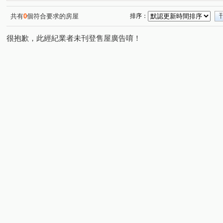
共有
0
個符合要求的房屋
排序：
很抱歉，此經紀業者未刊登售屋廣告唷！