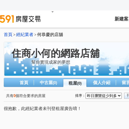
新建案
首頁
經紀業者
何恭慶的店舖
>
>
住商小何的網路店舖
幫你實現成家的夢想
首頁
中古屋
個人介紹
留
(0)
租屋
(0)
共有
0
個符合要求的房屋
排序：
很抱歉，此經紀業者未刊登租屋廣告唷！