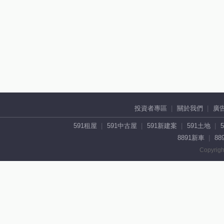
投資者專區
關於我們
廣
591租屋
591中古屋
591新建案
591土地
8891新車
88
Copyrigh