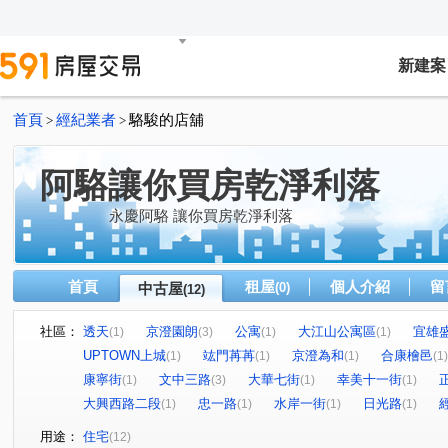
新建案
首頁
經紀業者
駱駿的店舖
>
>
阿駱讓你買房乾淨利落
永慶阿駱 讓你買房乾淨利落
首頁
租屋
個人介紹
留
中古屋
(0)
(12)
社區：
透天
京澄園朗
公寓
大江山公寓區
宜雄
(1)
(3)
(1)
(1)
UPTOWN上城
竑門苒苒
京澄為和
合康檜邑
(1)
(1)
(1)
(1)
康寧街
文中三路
大華七街
幸美十一街
(1)
(3)
(1)
(1)
大興西路二段
忠一路
水岸一街
日光路
(1)
(1)
(1)
(1)
用途：
住宅
(12)