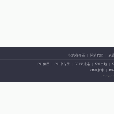
投資者專區
關於我們
廣
591租屋
591中古屋
591新建案
591土地
8891新車
88
Copyrigh