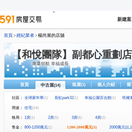
新建案
首頁
經紀業者
楊尚展的店舖
>
>
【和悅團隊】副都心重劃店
專業領航 幸福成長
首頁
租屋
個人介紹
留
中古屋
(1)
(14)
社區：
全球家年華
長虹park32
幸福公園百合館
民權
(1)
(1)
(1)
翔譽天心大樓
崇利大吾蔚
站前君品
碧湖君品
(1)
(2)
(1)
(
用途：
住宅
(14)
新潤莫內花園
百年好合
輔大世界
長元街
(1)
(1)
(1)
(1)
格局：
1房
2房
3房
4房
(1)
(5)
(6)
(2)
思源路
福美街
民權東路三段
中正路
長
(1)
(1)
(1)
(1)
內湖路二段
新北大道四段
新知三路
秀朗路三
(1)
(1)
(1)
售金：
800-1200萬元
1200-2000萬元
(3)
2000萬元以
(1)