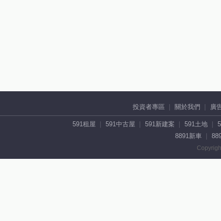
投資者專區
關於我們
廣
591租屋
591中古屋
591新建案
591土地
8891新車
88
Copyrigh