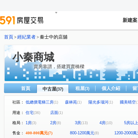
新建案
首頁
經紀業者
秦士中的店舖
>
>
小秦商城
賣房靠譜，搭建買賣橋樑
首頁
租屋
個人介紹
留
中古屋
(3)
(37)
社區：
低總價電梯三房
森林苑
陽光多瑙河
國美晴空
(1)
(1)
(1)
(
廣三北城一期C區
電梯大樓
低總價首購兩房
(1)
(1)
(1)
用途：
住宅
店面
(36)
(1)
市政香榭
忠明翠堤
富宇綠都心
洲際W
(1)
(1)
(1)
(1)
格局：
1房
2房
3房
4房
5房以
(3)
(8)
(13)
(10)
雅正YOUNG
富宇山河滙
壹號國道
SO LOV
(1)
(1)
(1)
僑福東海花園大廈
龍邦綠園道
鉅虹水岸岩
遠
(1)
(1)
(1)
售金：
400-800萬元
(7)
800-1200萬元
1200-2000
(8)