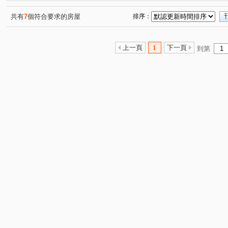
順天福利國
德鑫 G7首綻
鼎泰中城
慈德華廈
(1)
(1)
(1)
(1
勝美悠活郡
皇城帝寶
風格畫境
五義街
(1)
(1)
(1)
(1)
共有
7
個符合要求的房屋
排序：
雅環路二段
台中路
大忠南街
大墩四街
(1)
(1)
(1)
(1)
育強街
梅亭街
向心南路
中清路三段
虎
(1)
(1)
(1)
(1)
上一頁
1
下一頁
到第
台灣大道二段
精誠三十街
福田二街
四平路
(1)
(1)
(1)
(1)
豐德一街
建和路二段
至善路
華美街
台
(1)
(1)
(1)
(1)
南和路
東明路
南興一路
逢大路
上石路
(1)
(1)
(1)
(1)
(
北平四街
自由路二段
仁福街
光榮街
新
(1)
(1)
(1)
(1)
九龍街
雅豐街
(1)
(1)