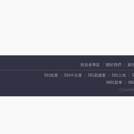
投資者專區
關於我們
廣
591租屋
591中古屋
591新建案
591土地
8891新車
88
Copyrigh