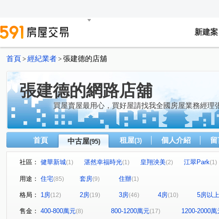
新建案
首頁
經紀業者
張建德的店舖
>
>
張建德的網路店舖
買屋賣屋最用心，買好屋請找我全國房屋業務經理
首頁
租屋
個人介紹
留
中古屋
(3)
(95)
社區：
健華新城
湛然幸福時光
皇翔泱美
江翠Park
(1)
(1)
(2)
(1)
站前銀座
大福地大樓
土城日月光
晴光香格里
(1)
(1)
(1)
用途：
住宅
套房
住辦
(85)
(9)
(1)
義豐庭
錢都12期
雙捷金鑽
森之道
潤泰
(1)
(1)
(1)
(1)
格局：
1房
2房
3房
4房
5房以
(12)
(19)
(46)
(10)
合輝新都悅
森美墅
鑽石名門
中央大道
(1)
(1)
(2)
(1)
環遊世界
新潤幸福莊園2
漢皇super
大慶新世
(2)
(1)
(1)
售金：
400-800萬元
800-1200萬元
1200-2000
(8)
(17)