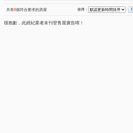
立信天禧
鉅陞河藍灣
安家秀
金世紀錄大樓
(1)
(1)
(1)
(1)
大唐江山民安
大順小財神/LV星鑽
馬賽山莊
(1)
(1)
(1)
共有
0
個符合要求的房屋
排序：
新外灘6-立信帝國花園廣場
花園廣場
江滙Life
(2)
(1)
(2)
很抱歉，此經紀業者未刊登售屋廣告唷！
漢皇欽禾
歡喜市
麗寶微風花園
馥華生活家
(1)
(1)
(1)
(1)
天情
仙境傳說
麗寶北歐莊園－芬蘭極光
新潤
(1)
(1)
(1)
大湖村
巨蛋東京花園廣場
新外灘3-新月天地
(1)
(1)
(1)
馥華艾美
美麗國-快樂特區
林家花園廣場大廈
(1)
(1)
(1)
環河南路二段
文化路一段
中山路二段
光環路
(2)
(1)
(1)
大漢街
豐吉路
四川路一段
麗園二街
館
(1)
(1)
(1)
(1)
中央路二段
農安街
八德街
三和路四段
(2)
(1)
(1)
(1)
中興路
永吉街
景平路
合安一路
圓通路
(1)
(1)
(1)
(1)
(
三民路二段
大勇街
南勢六街
新海路
環
(1)
(1)
(1)
(1)
中正路
中山路二段
民治街
延安街
文康
(5)
(2)
(1)
(1)
懷德街
中正路
鳳福路
中山路二段
大慶
(3)
(2)
(1)
(1)
民權路
西園路二段
環河西路四段
華江三路
(1)
(1)
(1)
(1)
長江路二段
環河西路一段
民安西路
南雅東路
(1)
(1)
(1)
(
華江一路
中和路
大興路
新民路
藝文街
(5)
(1)
(1)
(1)
(
大仁街
新五路二段
三民路一段
康定路
(1)
(1)
(1)
(1)
青山路一段
永翠路
昆明路
縣民大道三段
(1)
(1)
(1)
(1)