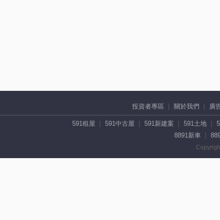
投資者專區
關於我們
廣
591租屋
591中古屋
591新建案
591土地
8891新車
88
Copyrigh