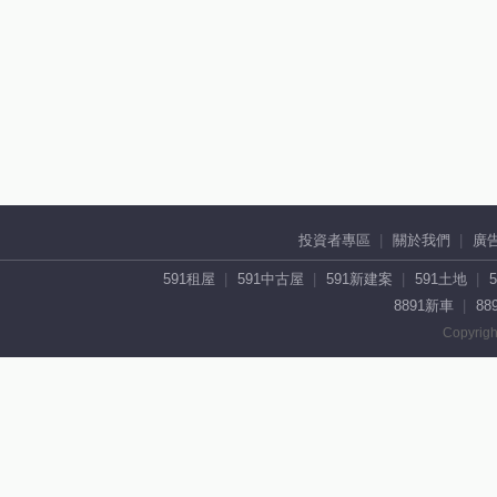
投資者專區
關於我們
廣
591租屋
591中古屋
591新建案
591土地
8891新車
88
Copyrigh