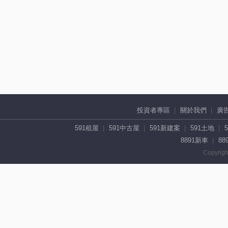
投資者專區
關於我們
廣
591租屋
591中古屋
591新建案
591土地
8891新車
88
Copyrigh