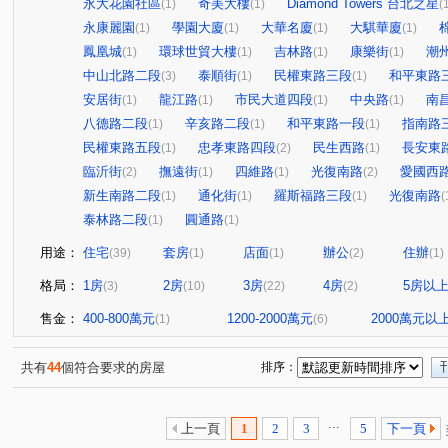
永大花園社區
奇美大樓
Diamond Towers 台北之星
(1)
(1)
(
永康麗園
學園大廈
大華名廈
大騏華廈
(1)
(1)
(1)
(1)
鳳凰城
環球世貿大樓
吉林路
康樂街
潮
(1)
(1)
(1)
(1)
中山北路二段
泰順街
民權東路三段
和平東路
(3)
(1)
(1)
安居街
龍江路
市民大道四段
中央路
南
(1)
(1)
(1)
(1)
八德路二段
辛亥路二段
和平東路一段
指南路
(1)
(1)
(1)
民權東路五段
忠孝東路四段
民生西路
長安東
(1)
(2)
(1)
臨沂街
撫遠街
四維路
光復南路
愛國西
(2)
(1)
(1)
(2)
新生南路二段
通化街
羅斯福路三段
光復南路
(1)
(1)
(1)
(
泰林路二段
圓通路
(1)
(1)
用途：
住宅
套房
店面
辦公
住辦
(39)
(1)
(1)
(2)
(1)
格局：
1房
2房
3房
4房
5房以
(3)
(10)
(22)
(2)
售金：
400-800萬元
1200-2000萬元
2000萬元以
(1)
(6)
共有
44
個符合要求的房屋
排序：
...
上一頁
1
2
3
5
下一頁