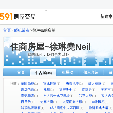
新建案
首頁
經紀業者
徐琳堯的店舖
>
>
住商房屋~徐琳堯Neil
您的託付，我們全力以赴
首頁
租屋
個人介紹
留
中古屋
(0)
(44)
社區：
華固鼎苑
富比世家
忠泰旭美
師大精華
(1)
(1)
(1)
(1)
宏築信義
風華
遠宏香榭
喜福居
美河市
(1)
(1)
(1)
(1)
(
音樂花園
台大莎士比亞廣場
和平大苑
政大吉
(1)
(1)
(1)
日日禾
芝麻大廈
太陽商業大樓
南港國宅
(1)
(1)
(1)
(3)
鴻禧臨沂華廈
成功國宅中央區西區
臨沂雅典大廈
(1)
(1)
(1)