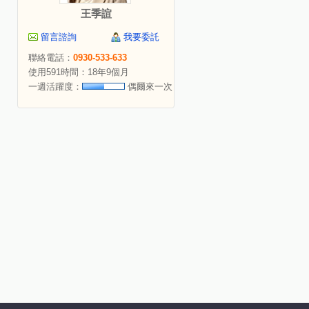
王季諠
留言諮詢
我要委託
聯絡電話：
0930-533-633
使用591時間：18年9個月
一週活躍度：
偶爾來一次