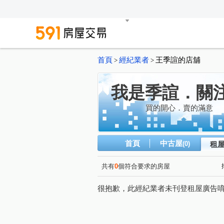
首頁
經紀業者
王季諠的店舖
>
>
我是季諠．關
買的開心．賣的滿意
首頁
中古屋
(0)
租
共有
0
個符合要求的房屋
很抱歉，此經紀業者未刊登租屋廣告