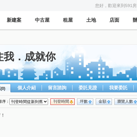
您好，歡迎來到591
新建案
中古屋
租屋
土地
店面
注我．成就你
個人介紹
留言諮詢
委託見證
我要委託
屋
(0)
刊登時間
坪數
金額
瀏覽人數
排序：
唷！