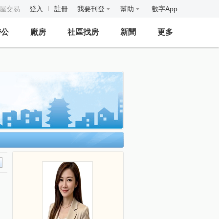
房屋交易
登入
註冊
我要刊登
幫助
數字App
辦公
廠房
社區找房
新聞
更多