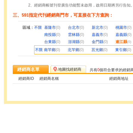
2、經銷商帳號刊登廣告功能暫未啟用，啟用日期將另行告知
三、591指定代刊經銷商門市，可直接在下方查詢：
區域：
不限
基隆市
(0)
台北市
(0)
新北市
(0)
桃園市
(0)
南投縣
(0)
雲林縣
(0)
嘉義市
(0)
嘉義縣
(0)
台東縣
(0)
澎湖縣
(0)
金門縣
(0)
連江縣
(0)
不限
南竿鄉
(0)
北竿鄉
(0)
莒光鄉
(0)
東引鄉
(0)
經銷商名單
地圖找經銷商
共有
0
個符合要求的經銷
經銷商ID
經銷商名稱
經銷商地址