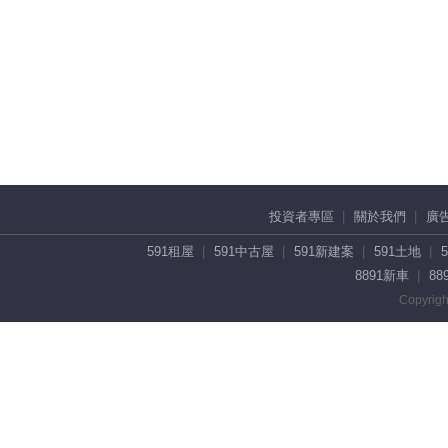
投資者專區
關於我們
廣
591租屋
591中古屋
591新建案
591土地
8891新車
88
Copyrigh