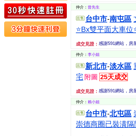
仲介
：
曾先生
台中市
-
南屯區
出售
⭐Bx雙平面大車位
感謝591網站，
成交見證：
仲介
：
李小姐
新北市
-
淡水區
出售
宅
附圖
25天成交
感謝591網站，
成交見證：
仲介
：
賴小姐
台中市
-
北屯區
出售
崇德商圈已裝潢隔