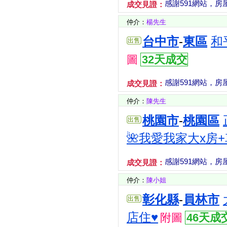
感謝591網站，
成交見證：
仲介
：
楊先生
台中市
-
東區
和
出售
圖
32天成交
感謝591網站，
成交見證：
仲介
：
陳先生
桃園市
-
桃園區
出售
🌺我愛我家大x房
感謝591網站，
成交見證：
仲介
：
陳小姐
彰化縣
-
員林市
出售
店住♥️
附圖
46天成