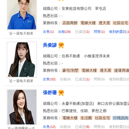
就職公司：安東租賃有限公司 草屯店
熟悉社區：-
業務特長：
店面商辦
電梯大樓
透天厝
社區住宅
出售
出租
已成交
問答
收到的委託
(1)
(20)
(1)
(1)
(
近一週每天都來
吳俊諺
就職公司：住商不動產 小檜溪澄淨未來
熟悉社區：-
業務特長：
豪宅/別墅
電梯大樓
透天厝
捷運周
出售
出租
已成交
問答
收到的委託
(32)
(0)
(1)
(0)
(
近一週每天都來
張舒珊
就職公司：永慶不動產(加盟店) 林口吉祥公園加盟
熟悉社區：巴黎捷悅、佳穎、夢想之都
業務特長：
電梯大樓
生活圈
社區住宅
行情諮詢
出售
出租
已成交
問答
收到的委託
(12)
(0)
(8)
(0)
(
近一週偶爾來一次