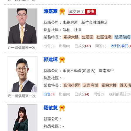
陳嘉豪
成交速度
很快
就職公司：永義房屋 新竹金雅城毅店
熟悉社區：鴻柏、社區
業務特長：
電梯大樓
生活圈
社區住宅
裝潢修繕
出售
出租
已成交
問答
收到的委託
(0)
(0)
(37)
(0)
(
近一週偶爾來一次
郭建暉
就職公司：永慶不動產(加盟店) 鳳南鳳甲
熟悉社區：-
業務特長：
豪宅/別墅
店面商辦
電梯大樓
透天
出售
出租
已成交
問答
收到的委託
(3)
(0)
(4)
(0)
(0)
近一週偶爾來一次
羅敏慧
就職公司：
熟悉社區：-