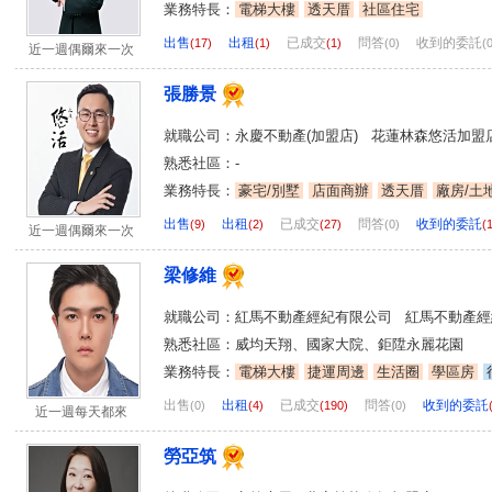
業務特長：
電梯大樓
透天厝
社區住宅
出售
出租
已成交
問答
收到的委託
(17)
(1)
(1)
(0)
(
近一週偶爾來一次
張勝景
就職公司：永慶不動產(加盟店) 花蓮林森悠活加盟
熟悉社區：-
業務特長：
豪宅/別墅
店面商辦
透天厝
廠房/土
出售
出租
已成交
問答
收到的委託
(9)
(2)
(27)
(0)
(
近一週偶爾來一次
梁修維
就職公司：紅馬不動產經紀有限公司 紅馬不動產經
熟悉社區：威均天翔、國家大院、鉅陞永麗花園
業務特長：
電梯大樓
捷運周邊
生活圈
學區房
出售
出租
已成交
問答
收到的委託
(0)
(4)
(190)
(0)
近一週每天都來
勞亞筑