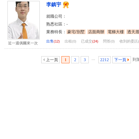
李鎮宇
就職公司：
熟悉社區：-
業務特長：
豪宅/別墅
店面商辦
電梯大樓
透天
出售
出租
已成交
問答
收到的委託
(12)
(0)
(24)
(0)
近一週偶爾來一次
...
到
上一頁
1
2
3
2212
下一頁