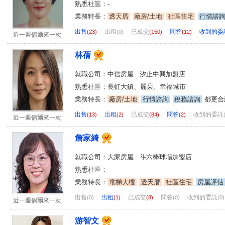
熟悉社區：-
業務特長：
透天厝
廠房/土地
社區住宅
行情諮
出售
出租
已成交
問答
收到的委
(23)
(0)
(150)
(12)
近一週偶爾來一次
林蒨
就職公司：中信房屋 汐止中興加盟店
熟悉社區：長虹大鎮、麗朵、幸福城市
業務特長：
廠房/土地
行情諮詢
稅務諮詢
都更合
出售
出租
已成交
問答
收到的委託
(13)
(2)
(84)
(2)
近一週偶爾來一次
詹家綺
就職公司：大家房屋 斗六棒球場加盟店
熟悉社區：-
業務特長：
電梯大樓
透天厝
社區住宅
房屋評估
出售
出租
已成交
問答
收到的委託
(0)
(1)
(8)
(0)
(0)
近一週偶爾來一次
游智文