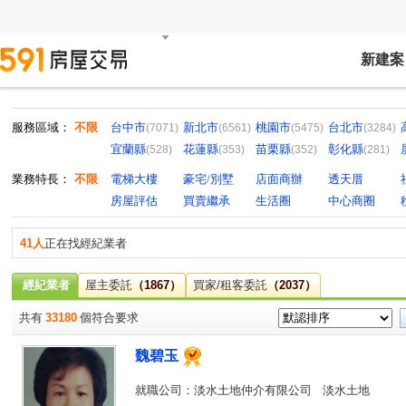
新建案
服務區域：
不限
台中市
新北市
桃園市
台北市
(7071)
(6561)
(5475)
(3284)
宜蘭縣
花蓮縣
苗栗縣
彰化縣
(528)
(353)
(352)
(281)
業務特長：
不限
電梯大樓
豪宅/別墅
店面商辦
透天厝
房屋評估
買賣繼承
生活圈
中心商圈
41人
正在找經紀業者
經紀業者
屋主委託
（1867）
買家/租客委託
（2037）
共有
33180
個符合要求
魏碧玉
就職公司：淡水土地仲介有限公司 淡水土地