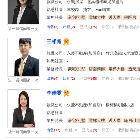
就職公司：永義房屋 北高楠梓泰揚加盟店
熟悉社區：軍校錄、捷客、Fun晴旅
業務特長：
豪宅/別墅
電梯大樓
透天厝
學區房
出售
出租
已成交
問答
收到的委託
(3)
(2)
(75)
(0)
(
近一週偶爾來一次
王相胥
就職公司：永慶不動産(加盟店) 竹北高鐵水岸加盟
熟悉社區：-
業務特長：
豪宅/別墅
店面商辦
電梯大樓
透天
出售
出租
已成交
問答
收到的委託
(4)
(2)
(45)
(0)
(
近一週偶爾來一次
李佳霓
就職公司：永慶不動產(加盟店) 楊梅楊明國小店
熟悉社區：-
業務特長：
豪宅/別墅
電梯大樓
透天厝
廠房/土
出售
出租
已成交
問答
收到的委託
(13)
(0)
(9)
(0)
(
近一週偶爾來一次