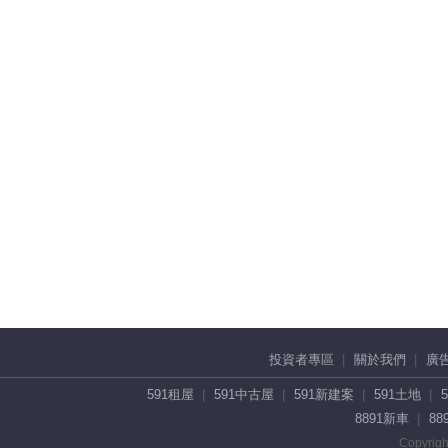
投資者專區
關於我們
廣
591租屋
591中古屋
591新建案
591土地
8891新車
88
Copyrigh