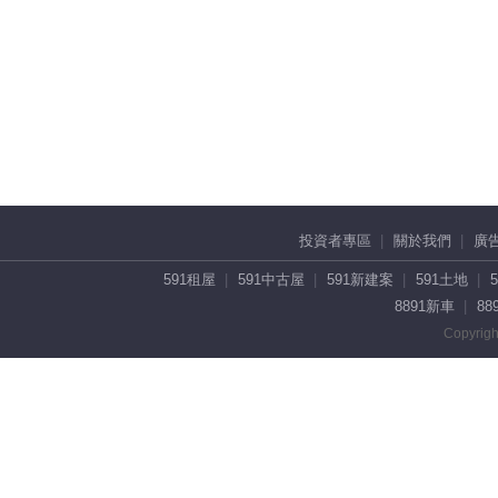
投資者專區
關於我們
廣
591租屋
591中古屋
591新建案
591土地
8891新車
88
Copyrigh