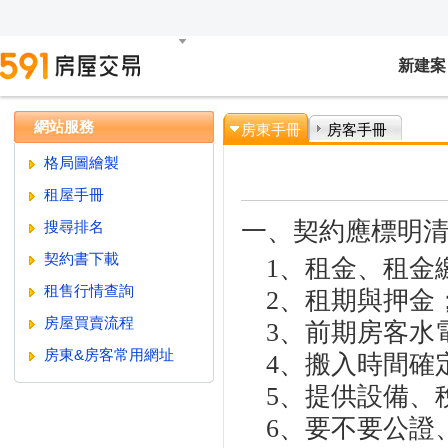
新建案
網站服務
房東手冊
房客手冊
格局圖繪製
租屋手冊
一、契約應標明
搜尋排名
契約書下載
1、租金、租金
租售行情查詢
2、租期與押金
房屋買賣流程
3、前期房客水
房東&房客常用網址
4、搬入時間確
5、提供設備、
6、要不要公證