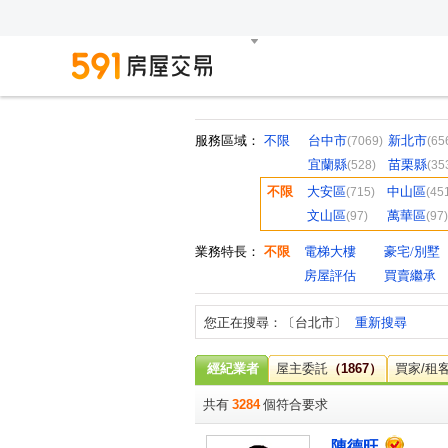
服務區域：
不限
台中市
新北市
(7069)
(65
宜蘭縣
苗栗縣
(528)
(35
不限
大安區
中山區
(715)
(45
文山區
萬華區
(97)
(97)
業務特長：
不限
電梯大樓
豪宅/別墅
房屋評估
買賣繼承
您正在搜尋：〔台北市〕
重新搜尋
經紀業者
屋主委託
（1867）
買家/租
共有
3284
個符合要求
陳德旺