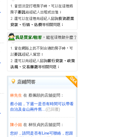
>
人
>
店鋪問答
林先生
在 蔡佩頤的店舖提問：
人
蔡小姐，下週一是否有時間可以帶看
自治及金山兩件舊...
(已回覆)
>
陳小姐
在 林恒貞的店舖提問：
您好，請問是否有Line可聯絡，想跟