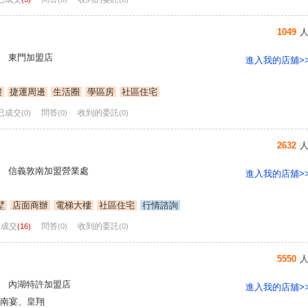
1049
 東門加盟店
進入我的店舖>
樓
捷運周邊
生活圈
學區房
社區住宅
已成交
問答
收到的委託
(0)
(0)
(0)
2632
 信義敦南加盟營業處
進入我的店舖>
墅
店面商辦
電梯大樓
社區住宅
行情諮詢
已成交
問答
收到的委託
(16)
(0)
(0)
5550
 內湖特許加盟店
進入我的店舖>
南宴、皇翔