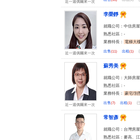
近一週偶爾來一次
李榮靜
就職公司：中信房屋
熟悉社區：-
業務特長：
電梯大
出售
出租
(11)
(1)
近一週偶爾來一次
蘇秀美
就職公司：大師房屋
熟悉社區：-
業務特長：
豪宅/別
出售
出租
(7)
(1)
近一週偶爾來一次
常智彥
就職公司：台灣房屋
熟悉社區：麥高、江