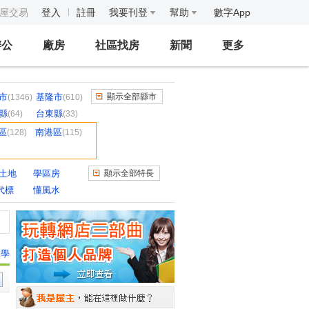
房屋交易
登入
註冊
我要刊登
幫助
數字App
辦公
廠房
社區找房
新聞
更多
市
基隆市
顯示全部縣市
(1346)
(610)
縣
台東縣
(64)
(33)
區
南港區
(128)
(115)
/土地
學區房
顯示全部特長
代標
懂風水
教學
人