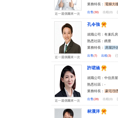
業務特長：
電梯大
出售
出租
(30)
(0)
近一週偶爾來一次
孔令強
就職公司：有巢氏房
熟悉社區：鎸豊
業務特長：
房屋評
出售
出租
(7)
(3)
近一週偶爾來一次
許珺涵
就職公司：中信房屋
熟悉社區：-
業務特長：
豪宅/別
出售
出租
(28)
(0)
近一週偶爾來一次
林漢洋