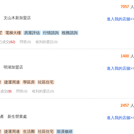
7057
 文山木新加盟店
進入我的店舖>
墅
電梯大樓
房屋評估
行情諮詢
稅務諮詢
已成交
問答
收到的委託
(62)
(0)
(0)
1400
 明湖加盟店
進入我的店舖>
樓
捷運周邊
學區房
社區住宅
已成交
問答
收到的委託
(9)
(0)
(0)
2457
產 新生營業處
進入我的店舖>
樓
捷運周邊
生活圈
社區住宅
裝潢修繕