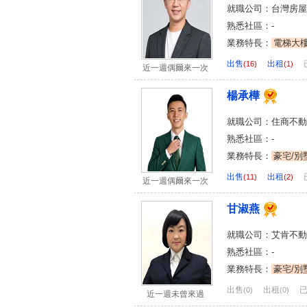
就職公司：台灣房屋
熟悉社區：-
業務特長：
電梯大
出售
出租
(16)
(1)
近一週偶爾來一次
楊承樺
就職公司：住商不動
熟悉社區：-
業務特長：
豪宅/別
出售
出租
(11)
(2)
近一週偶爾來一次
甘淑燕
就職公司：艾肯不動
熟悉社區：-
業務特長：
豪宅/別
出售
出租
(0)
(0)
近一週未曾來過