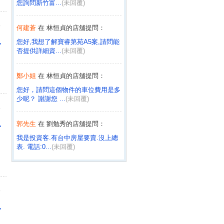
您詢問新竹富...
(未回覆)
人
何建蒼
在 林恒貞的店舖提問：
您好,我想了解寶睿第苑A5案,請問能
>
否提供詳細資...
(未回覆)
鄭小姐
在 林恒貞的店舖提問：
您好，請問這個物件的車位費用是多
少呢？ 謝謝您 ...
(未回覆)
人
郭先生
在 劉勉秀的店舖提問：
>
我是投資客.有台中房屋要賣.沒上總
表. 電話:0...
(未回覆)
林
在 戴靜儀的店舖提問：
請問正義社區 地址：高雄市湖內區
人
正義二路46巷3...
(已回覆)
>
林先生
在 戴靜儀的店舖提問：