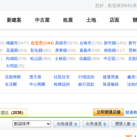
您好，歡迎來到591
新建案
中古屋
租屋
土地
店面
桃園市
台北市
(3284)
高雄市
台南市
新竹縣
新竹
63)
(5477)
(3275)
(1792)
(1452)
花蓮縣
彰化縣
屏東縣
嘉義市
南投縣
雲林
3)
(353)
(281)
(230)
(140)
(117)
內湖區
松山區
士林區
信義區
中正區
北投
1)
(378)
(365)
(290)
(266)
(173)
大同區
(76)
店面商辦
透天厝
社區住宅
行情諮詢
捷運周邊
廠房
生活圈
中心商圈
稅務諮詢
銀行貸款
裝潢修繕
法拍
立即開通店舖
開通
客委託
（2038）
出租速度
出售速度
瀏覽人數
397