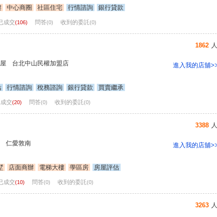
樓
中心商圈
社區住宅
行情諮詢
銀行貸款
已成交
問答
收到的委託
(106)
(0)
(0)
1862
屋 台北中山民權加盟店
進入我的店舖>
估
行情諮詢
稅務諮詢
銀行貸款
買賣繼承
已成交
問答
收到的委託
(20)
(0)
(0)
3388
 仁愛敦南
進入我的店舖>
墅
店面商辦
電梯大樓
學區房
房屋評估
已成交
問答
收到的委託
(10)
(0)
(0)
3263