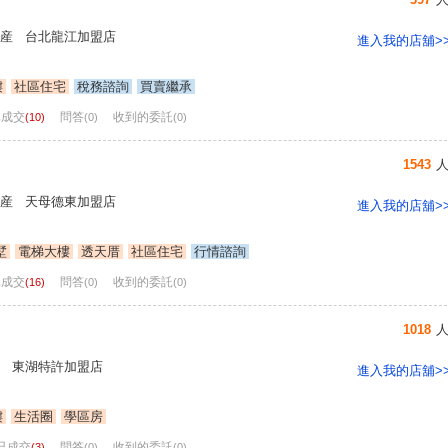
産 台北龍江加盟店
進入我的店舖>
樓
社區住宅
稅務諮詢
買賣繼承
已成交
問答
收到的委託
(10)
(0)
(0)
1543
産 天母德東加盟店
進入我的店舖>
墅
電梯大樓
透天厝
社區住宅
行情諮詢
已成交
問答
收到的委託
(16)
(0)
(0)
1018
 東湖特許加盟店
進入我的店舖>
樓
生活圈
學區房
已成交
問答
收到的委託
(3)
(0)
(0)