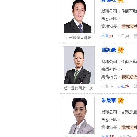
就職公司：住商不動
熟悉社區：-
業務特長：
電梯大
出售
出租
(1)
(0)
近一週每天都來
張詠豪
就職公司：住商不動
熟悉社區：-
業務特長：
豪宅/別
出售
出租
(0)
(3)
近一週偶爾來一次
朱晟華
就職公司：台灣房屋
熟悉社區：-
業務特長：
電梯大
出售
出租
(35)
(0)