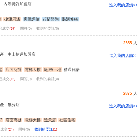
 內湖特許加盟店
進入我的店舖>
樓
捷運周邊
房屋評估
行情諮詢
裝潢修繕
已成交
問答
收到的委託
(67)
(0)
(0)
2355
產 中山捷運加盟店
進入我的店舖>
墅
店面商辦
電梯大樓
廠房/土地
精通日語
已成交
問答
收到的委託
(16)
(0)
(0)
2875
產 無分店
進入我的店舖>
墅
店面商辦
電梯大樓
透天厝
社區住宅
已成交
問答
收到的委託
(24)
(0)
(1)