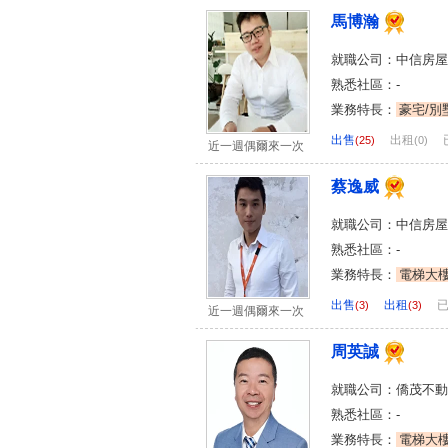
馬博瀚
就職公司：中信房屋
熟悉社區：-
業務特長：
豪宅/別
出售
出租
(25)
(0)
近一週偶爾來一次
蔡逸威
就職公司：中信房屋
熟悉社區：-
業務特長：
電梯大
出售
出租
(3)
(3)
近一週偶爾來一次
周英誠
就職公司：僑茂不動
熟悉社區：-
業務特長：
電梯大