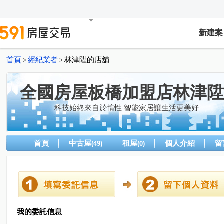
新建案
首頁
經紀業者
林津陞的店舖
>
>
全國房屋板橋加盟店林津陞
科技始終來自於惰性 智能家居讓生活更美好
首頁
中古屋
租屋
個人介紹
留
(49)
(0)
我的委託信息