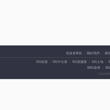
投資者專區
關於我們
廣
591租屋
591中古屋
591新建案
591土地
8891新車
88
Copyrigh