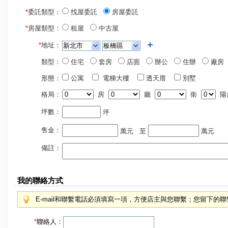
*
委託類型：
找屋委託
房屋委託
*
房屋類型：
租屋
中古屋
*
地址：
類型：
住宅
套房
店面
辦公
住辦
廠房
形態：
公寓
電梯大樓
透天厝
別墅
格局：
房
廳
衛
陽
坪數：
坪
售金：
萬元
至
萬元
備註：
我的聯絡方式
E-mail和聯繫電話必須填寫一項，方便店主與您聯繫；您留下的
*
聯絡人：