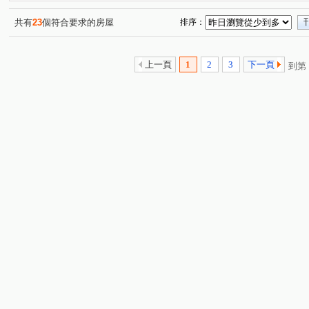
中山路二段
中原六街
中原街
中正路
中
(1)
(1)
(4)
(1)
中山路一段
康定路
水源路
永平路
羅斯
(1)
(1)
(1)
(1)
共有
23
個符合要求的房屋
排序：
環河東路四段
(1)
上一頁
1
2
3
下一頁
到第