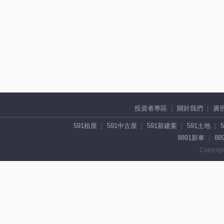
投資者專區
關於我們
廣
591租屋
591中古屋
591新建案
591土地
8891新車
88
Copyrigh