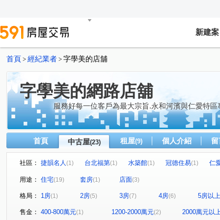
新建案
首頁
經紀業者
字學美的店舖
>
>
字學美的網路店舖
服務好每一位客戶為最大宗旨.永和河濱與仁愛特區
首頁
租屋
個人介紹
留
中古屋
(9)
(23)
社區：
捷韻名人
台北福第
水築館
冠德住易
仁
(1)
(1)
(1)
(1)
遠雄左岸-紫金園
遠雄錸儷
捷運上城
冠德蝴水
(1)
(1)
(1)
用途：
住宅
套房
店面
(19)
(1)
(3)
遠雄左岸玫瑰園
中租理想家
麒麟大樓
遠雄香
(2)
(1)
(1)
格局：
1房
2房
3房
4房
5房以
(1)
(5)
(7)
(6)
水源路136巷1弄2號
仁愛柏麗
謙邸
仁愛巨星
(1)
(1)
(1)
(1
永和路二段
中正路
福和路
環河西路二段
(1)
(1)
(1)
(3)
售金：
400-800萬元
1200-2000萬元
2000萬元以
(1)
(2)