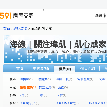
新建案
首頁
經紀業者
黃瑋凱的店舖
>
>
海線｜關注瑋凱｜凱心成家
挑戰完美態度，真心，誠心，用心，希望有緣為你
首頁
中古屋
個人介紹
(85)
租屋
(18)
社區：
聯悦臻
聯悦聚
長虹天韻
協和豐馥
大學
(1)
(1)
(2)
(1)
閱好書房
家來獵富座
聯悦臻
佳福柏斯市
(1)
(1)
(1)
(1)
用途：
整層住家
(10)
獨立套房
店面
(3)
(5)
民族路三段
光華路
港都五路
四維路二段
(1)
(1)
(2)
(1)
格局：
2房
3房
4房
(3)
(6)
(1)
港新五路
六路二街
港埠路二段
正德路
(4)
(1)
(1)
(1)
四維中路
遊園南路
(1)
(1)
租金：
5000元以下
10000-15000元
15000-2000
(3)
(1)