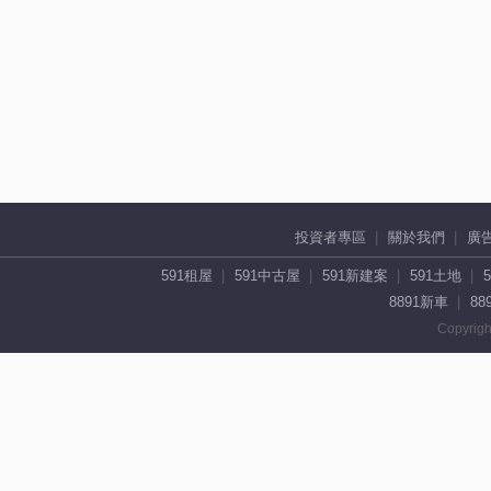
投資者專區
關於我們
廣
591租屋
591中古屋
591新建案
591土地
8891新車
88
Copyrigh