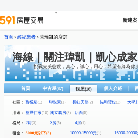
新建案
首頁
經紀業者
黃瑋凱的店舖
>
>
海線｜關注瑋凱｜凱心成家
挑戰完美態度，真心，誠心，用心，希望有緣為你
首頁
中古屋
個人介紹
(87)
租屋
(18)
社區：
聯悦臻
聯悦聚
長虹天韻
協和豐馥
大學
(1)
(1)
(2)
(1)
閱好書房
家來獵富座
聯悦臻
佳福柏斯市
(1)
(1)
(1)
(1)
用途：
整層住家
獨立套房
店面
(10)
(3)
(5)
民族路三段
光華路
港都五路
四維路二段
(1)
(1)
(2)
(1)
格局：
2房
3房
4房
(3)
(6)
(1)
港新五路
六路二街
港埠路二段
正德路
(4)
(1)
(1)
(1)
四維中路
遊園南路
(1)
(1)
租金：
5000元以下
(3)
10000-15000元
15000-2000
(1)