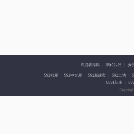
投資者專區
關於我們
廣
591租屋
591中古屋
591新建案
591土地
8891新車
88
Copyrigh