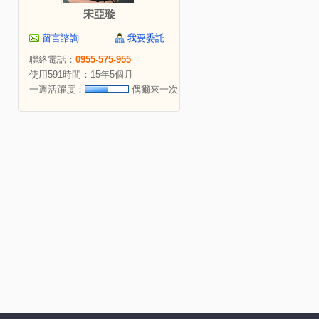
宋亞璇
留言諮詢
我要委託
聯絡電話：
0955-575-955
使用591時間：15年5個月
一週活躍度：
偶爾來一次