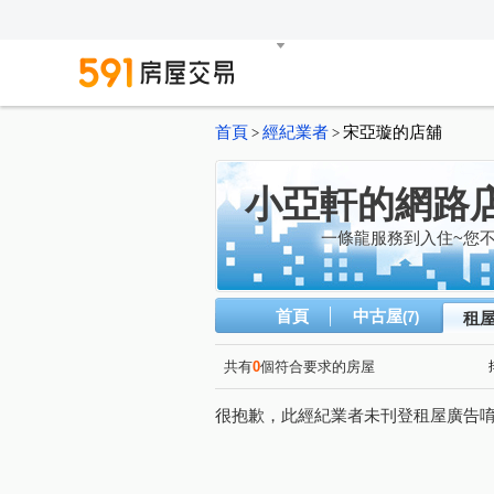
首頁
經紀業者
宋亞璇的店舖
>
>
小亞軒的網路
一條龍服務到入住~您
首頁
中古屋
(7)
租
共有
0
個符合要求的房屋
很抱歉，此經紀業者未刊登租屋廣告