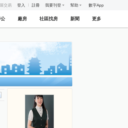
房屋交易
登入
註冊
我要刊登
幫助
數字App
辦公
廠房
社區找房
新聞
更多