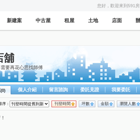
您好，歡迎來到591
新建案
中古屋
租屋
土地
店面
店舖
不需要再花心思找師傅
個人介紹
留言諮詢
委託見證
我要委託
屋
(0)
刊登時間
坪數
金額
瀏覽人數
排序：
唷！