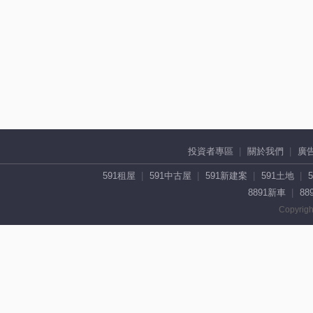
投資者專區
關於我們
廣
591租屋
591中古屋
591新建案
591土地
8891新車
88
Copyrigh