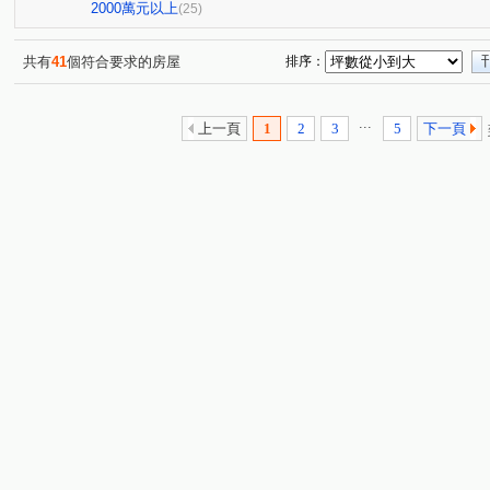
圓通路
龍泉街
民利街
環河西路一段
成
(1)
(1)
(2)
(2)
2000萬元以上
(25)
大仁街
芳洲二路
民生路
安康路二段
景
(1)
(1)
(1)
(1)
文化三路二段
碧潭路
檳榔路
永吉路
信
(1)
(2)
(1)
(1)
共有
41
個符合要求的房屋
排序：
勵行街
新市三路一段
福和路
水碓三路
(1)
(1)
(1)
(1)
寶清街
福山街
中正路
博愛街
景興路
(1)
(1)
(1)
(1)
(1)
...
上一頁
1
2
3
5
下一頁
中央路三段
中原五街
中山路一段
保健路
(1)
(1)
(1)
(1)
中山路三段
安順東七街
大暖路
(1)
(1)
(1)