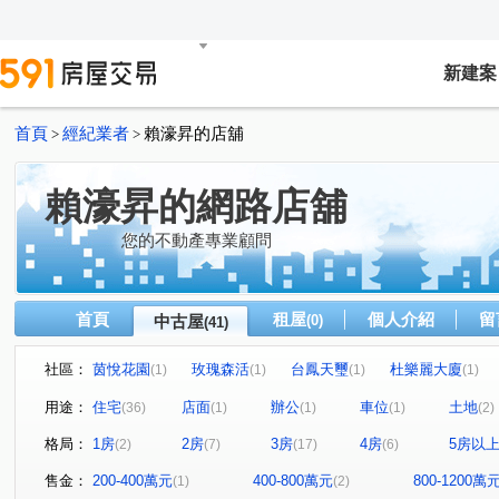
新建案
首頁
經紀業者
賴濠昇的店舖
>
>
賴濠昇的網路店舖
您的不動產專業顧問
首頁
租屋
個人介紹
留
中古屋
(0)
(41)
社區：
茵悅花園
玫瑰森活
台鳳天璽
杜樂麗大廈
(1)
(1)
(1)
(1)
璞麗
樺福水悅
高鮮屋
中和摩天東帝市
(1)
(1)
(1)
(1)
用途：
住宅
店面
辦公
車位
土地
(36)
(1)
(1)
(1)
(2)
玄泰PTW(日光區)
十方山水
捷運新都星
宏盛
(1)
(1)
(1)
格局：
1房
2房
3房
4房
5房以
(2)
(7)
(17)
(6)
寶清街101巷華廈
愛丁堡中正廣場
濤園
巨星
(1)
(1)
(1)
遠雄左岸-錦繡園
海悅假期
金融天下
元氣大鎮
(1)
(1)
(1)
售金：
200-400萬元
400-800萬元
800-1200萬
(1)
(2)